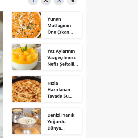
Yunan
Mutfağının
Öne Çıkan
Mezesi:
Tirokafteri
Yaz Aylarının
Nasıl Yapılır?
Vazgeçilmezi:
Nefis Şeftalili
Muhallebi
Tarifi!
Hızla
Hazırlanan
Tavada Su
Böreği Tarifi:
10 Dakikada
Denizli Yanık
Sofralarınıza
Yoğurdu
Lezzet Katın!
Dünya
Sofrasına Çıktı