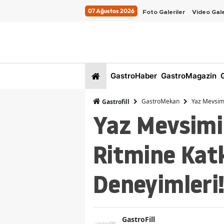
07 Ağustos 2026
Foto Galeriler
Video Gale
GastroHaber
GastroMagazin
G
GastroMekan
Yaz Mevsimi
Gastrofill
Yaz Mevsimi
Ritmine Kat
Deneyimleri
GastroFill