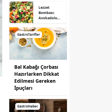
Lezzet
Bombası:
Avokadolu
Mısır Salatası
Nasıl Yapılır?
GastroTarifler
Bal Kabağı Çorbası
Hazırlarken Dikkat
Edilmesi Gereken
İpuçları
GastroHaber