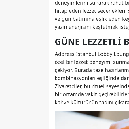
deneyimlerini sunarak rahat bi
hitap eden lezzet seçenekleri,
ve gün batımına eşlik eden key
yazın enerjisini keşfetmek iste
GÜNE LEZZETLI 
Address Istanbul Lobby Lounge
özel bir lezzet deneyimi sunma
çekiyor. Burada taze hazırlanmı
kombinasyonları eşliğinde dam
Ziyaretçiler, bu ritüel sayesin
bir ortamda vakit geçirebilirle
kahve kültürünün tadını çıkaran