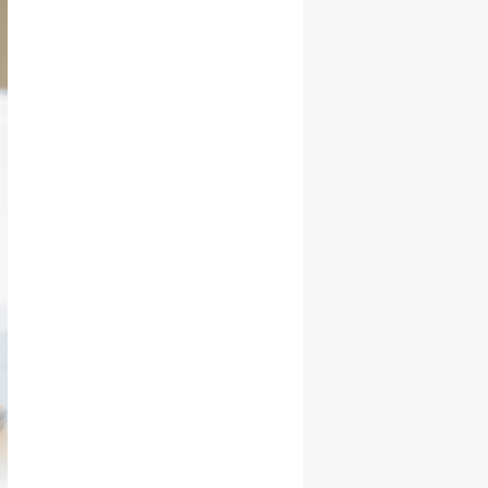
Başarı ile
Büyüme Hızını
Korudu!