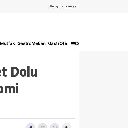
İletişim
Künye
Mutfak
GastroMekan
GastrOtel
t Dolu
omi