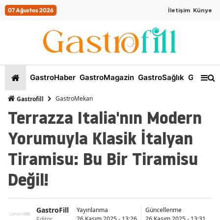
07 Ağustos 2026
İletişim
Künye
GastroHaber
GastroMagazin
GastroSağlık
GastroKi
GastroMekan
Gastrofill
Terrazza Italia'nın Modern
Yorumuyla Klasik İtalyan
Tiramisu: Bu Bir Tiramisu
Değil!
GastroFill
İ
Yayınlanma
Güncellenme
26 Kasım 2025 - 13:26
26 Kasım 2025 - 13:31
Editör