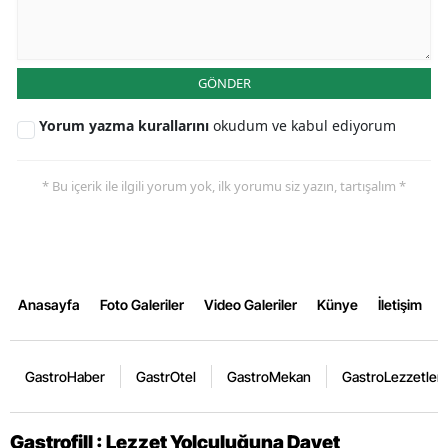
GÖNDER
Yorum yazma kurallarını
okudum ve kabul ediyorum
* Bu içerik ile ilgili yorum yok, ilk yorumu siz yazın, tartışalım *
Anasayfa
Foto Galeriler
Video Galeriler
Künye
İletişim
GastroHaber
GastrOtel
GastroMekan
GastroLezzetler
Gastrofill : Lezzet Yolculuğuna Davet