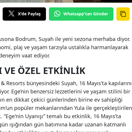
X'de Paylaş
Whatsapp'tan Gönder
Susona Bodrum, Suyah ile yeni sezona merhaba diyor.
onomi, plaj ve yaşam tarzıyla ustalıkla harmanlayarak
deneyim vaat ediyor.
I VE ÖZEL ETKINLIK
 Resorts bünyesindeki Suyah, 16 Mayıs’ta kapılarını
r. Ege’nin benzersiz lezzetlerini ve yaşam stilini bir
n en dikkat çekici günlerinden birine ev sahipliği
rum’un popüler mekanlarından Yula ile gerçekleştirilen
ak. “Ege'nin Uyanışı” temalı bu etkinlik, 16 Mayıs’ta
, gün ışığından gün batımına kadar uzanan katmanlı