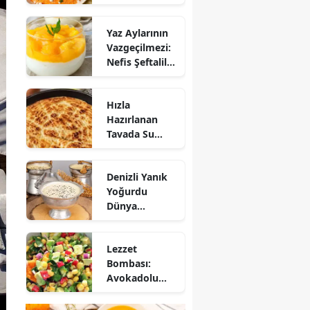
Mezesi:
Tirokafteri
Yaz Aylarının
Nasıl Yapılır?
Vazgeçilmezi:
Nefis Şeftalili
Muhallebi
Tarifi!
Hızla
Hazırlanan
Tavada Su
Böreği Tarifi:
10 Dakikada
Denizli Yanık
Sofralarınıza
Yoğurdu
Lezzet Katın!
Dünya
Sofrasına Çıktı
Lezzet
Bombası:
Avokadolu
Mısır Salatası
Nasıl Yapılır?