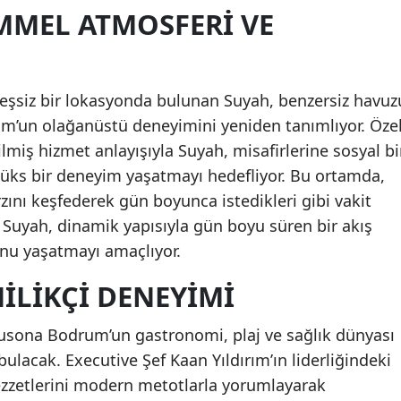
MMEL ATMOSFERI VE
eşsiz bir lokasyonda bulunan Suyah, benzersiz havuz
rum’un olağanüstü deneyimini yeniden tanımlıyor. Öze
rilmiş hizmet anlayışıyla Suyah, misafirlerine sosyal bi
üks bir deneyim yaşatmayı hedefliyor. Bu ortamda,
rzını keşfederek gün boyunca istedikleri gibi vakit
, Suyah, dinamik yapısıyla gün boyu süren bir akış
unu yaşatmayı amaçlıyor.
ILIKÇI DENEYIMI
 Susona Bodrum’un gastronomi, plaj ve sağlık dünyası
lacak. Executive Şef Kaan Yıldırım’ın liderliğindeki
lezzetlerini modern metotlarla yorumlayarak