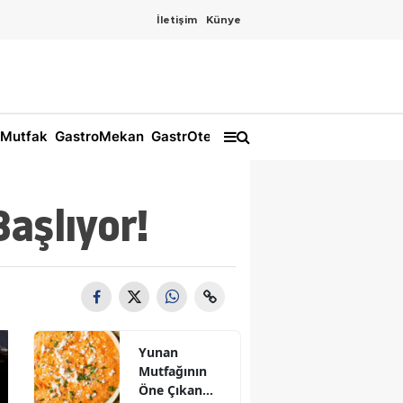
İletişim
Künye
Mutfak
GastroMekan
GastrOtel
aşlıyor!
Yunan
Mutfağının
Öne Çıkan