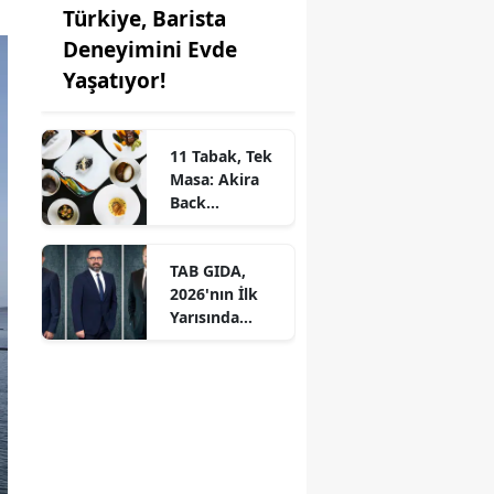
Türkiye, Barista
Deneyimini Evde
Yaşatıyor!
11 Tabak, Tek
Masa: Akira
Back
İstanbul’dan
Ayrıcalıklı
TAB GIDA,
Chef’s Table
2026'nın İlk
Yarısında
Etkileyici
Operasyonel
Başarı ile
Büyüme Hızını
Korudu!