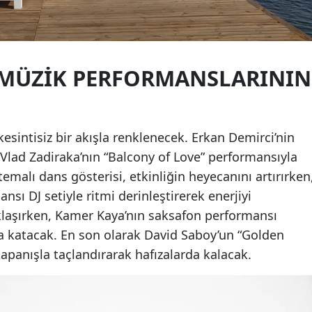
 MÜZIK PERFORMANSLARININ
esintisiz bir akışla renklenecek. Erkan Demirci’nin
, Vlad Zadiraka’nın “Balcony of Love” performansıyla
alı dans gösterisi, etkinliğin heyecanını artırırken
nsı DJ setiyle ritmi derinleştirerek enerjiyi
laşırken, Kamer Kaya’nın saksafon performansı
va katacak. En son olarak David Saboy’un “Golden
 kapanışla taçlandırarak hafızalarda kalacak.