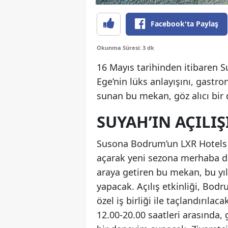
Facebook'ta Paylaş
Okunma Süresi: 3 dk
16 Mayıs tarihinden itibaren 
Ege’nin lüks anlayışını, gastr
sunan bu mekan, göz alıcı bir 
SUYAH’IN AÇILIŞ
Susona Bodrum’un LXR Hotels &
açarak yeni sezona merhaba diyo
araya getiren bu mekan, bu yılı
yapacak. Açılış etkinliği, Bod
özel iş birliği ile taçlandırılac
12.00-20.00 saatleri arasında