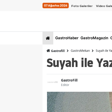
07 Ağustos 2026
Foto Galeriler
Video Gale
GastroHaber
GastroMagazin
G
GastroMekan
Suyah ile Y
Gastrofill
Suyah ile Ya
GastroFill
Editör