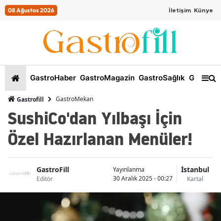
08 Ağustos 2026
İletişim
Künye
GastroHaber
GastroMagazin
GastroSağlık
GastroKi
GastroMekan
Gastrofill
SushiCo'dan Yılbaşı İçin
Özel Hazırlanan Menüler!
GastroFill
İstanbul
Yayınlanma
30 Aralık 2025 - 00:27
Editör
Kartal