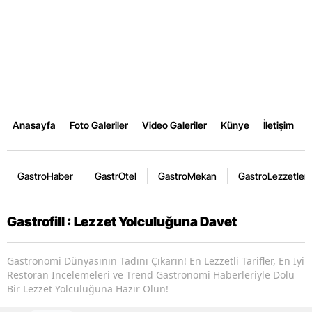
Anasayfa
Foto Galeriler
Video Galeriler
Künye
İletişim
GastroHaber
GastrOtel
GastroMekan
GastroLezzetler
Gastrofill : Lezzet Yolculuğuna Davet
Gastronomi Dünyasının Tadını Çıkarın! En Lezzetli Tarifler, En İyi
Restoran İncelemeleri ve Trend Gastronomi Haberleriyle Dolu
Bir Lezzet Yolculuğuna Hazır Olun!