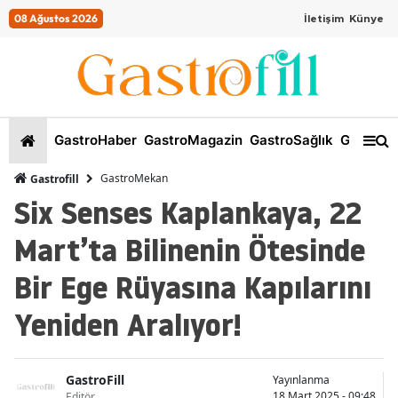
08 Ağustos 2026
İletişim
Künye
GastroHaber
GastroMagazin
GastroSağlık
GastroKi
GastroMekan
Gastrofill
Six Senses Kaplankaya, 22
Mart’ta Bilinenin Ötesinde
Bir Ege Rüyasına Kapılarını
Yeniden Aralıyor!
GastroFill
Yayınlanma
18 Mart 2025 - 09:48
Editör