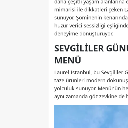
daha çeşitli yaşam alanlarına ev
mimarisi ile dikkatleri çeken L
sunuyor. Şöminenin kenarında o
huzur verici sessizliği eşliğin
deneyime dönüştürüyor.
SEVGILILER GÜ
MENÜ
Laurel İstanbul, bu Sevgilile
taze ürünleri modern dokunuşl
yolculuk sunuyor. Menünün her
aynı zamanda göz zevkine de h