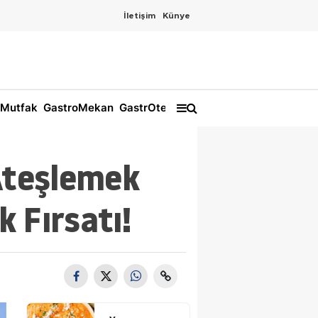
İletişim
Künye
Mutfak
GastroMekan
GastrOtel
 Ateşlemek
 Fırsatı!