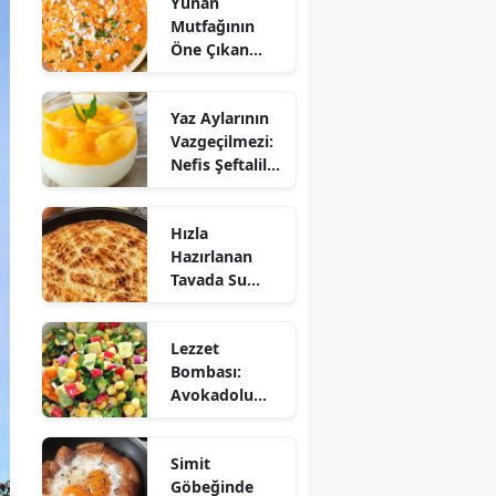
Yunan
Mutfağının
Öne Çıkan
Mezesi:
Tirokafteri
Yaz Aylarının
Nasıl Yapılır?
Vazgeçilmezi:
Nefis Şeftalili
Muhallebi
Tarifi!
Hızla
Hazırlanan
Tavada Su
Böreği Tarifi:
10 Dakikada
Lezzet
Sofralarınıza
Bombası:
Lezzet Katın!
Avokadolu
Mısır Salatası
Nasıl Yapılır?
Simit
Göbeğinde