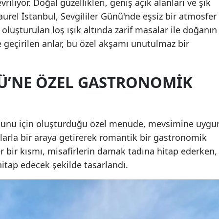
riliyor. Doğal güzellikleri, geniş açık alanları ve şık
aurel İstanbul, Sevgililer Günü'nde eşsiz bir atmosfer
luşturulan loş ışık altında zarif masalar ile doğanın
de geçirilen anlar, bu özel akşamı unutulmaz bir
NÜ’NE ÖZEL GASTRONOMIK
r Günü için oluşturduğu özel menüde, mevsimine uygu
arla bir araya getirerek romantik bir gastronomik
 bir kısmı, misafirlerin damak tadına hitap ederken,
itap edecek şekilde tasarlandı.