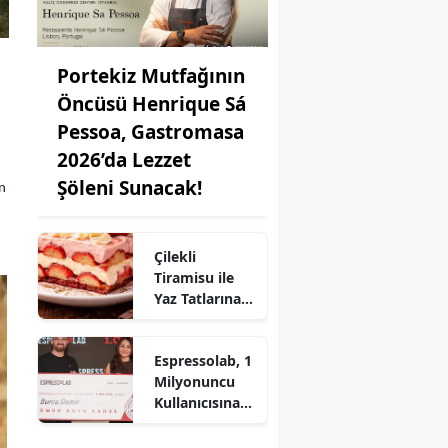
Portekiz Mutfağının
Öncüsü Henrique Sá
Pessoa, Gastromasa
2026’da Lezzet
Şöleni Sunacak!
an
Çilekli
Tiramisu ile
Yaz Tatlarına
Lezzet Katın:
Pratik Tarif!
Espressolab, 1
Milyonuncu
Kullanıcısına
Ömür Boyu
Ücretsiz Kahve