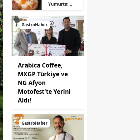
Yumurta:
Pratik ve
Farklı Bir
Kahvaltı
GastroHaber
Seçeneği
Arabica Coffee,
MXGP Türkiye ve
NG Afyon
Motofest'te Yerini
Aldı!
GastroHaber