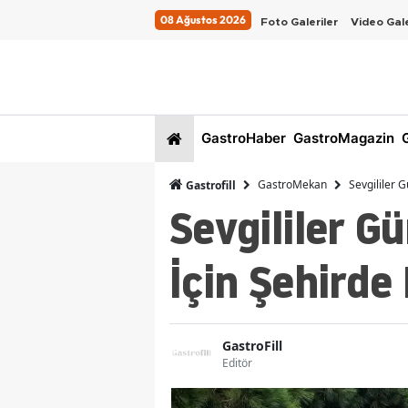
08 Ağustos 2026
Foto Galeriler
Video Gale
GastroHaber
GastroMagazin
G
GastroMekan
Sevgililer 
Gastrofill
Sevgililer G
İçin Şehirde
GastroFill
Editör