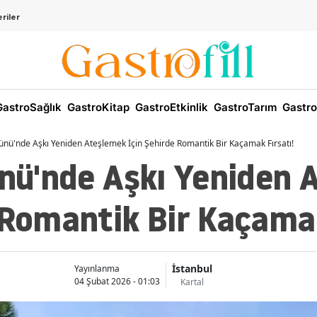
riler
astroSağlık
GastroKitap
GastroEtkinlik
GastroTarım
Gastro
Günü'nde Aşkı Yeniden Ateşlemek İçin Şehirde Romantik Bir Kaçamak Fırsatı!
ünü'nde Aşkı Yeniden
 Romantik Bir Kaçamak
İstanbul
Yayınlanma
04 Şubat 2026 - 01:03
Kartal