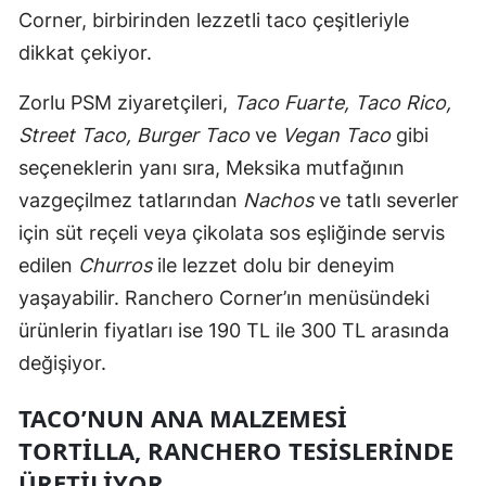
Corner, birbirinden lezzetli taco çeşitleriyle
dikkat çekiyor.
Zorlu PSM ziyaretçileri,
Taco Fuarte, Taco Rico,
Street Taco, Burger Taco
ve
Vegan Taco
gibi
seçeneklerin yanı sıra, Meksika mutfağının
vazgeçilmez tatlarından
Nachos
ve tatlı severler
için süt reçeli veya çikolata sos eşliğinde servis
edilen
Churros
ile lezzet dolu bir deneyim
yaşayabilir. Ranchero Corner’ın menüsündeki
ürünlerin fiyatları ise 190 TL ile 300 TL arasında
değişiyor.
TACO’NUN ANA MALZEMESI
TORTILLA, RANCHERO TESISLERINDE
ÜRETILIYOR