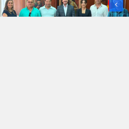
Okunma Süresi: 3 dk
Gia Digital Tourism'un kurucusu Cazibe Evran,
sabun üreticisi ve eğitmeni Anıl Öztürk ile zeytin
bilimci Mücahit Kıvrak, Kuzey Makedonya’nın
Kültür ve Turizm Bakanı Sayın Sedat Süleymani
ile bir araya gelerek turizm, kültürel etkileşim,