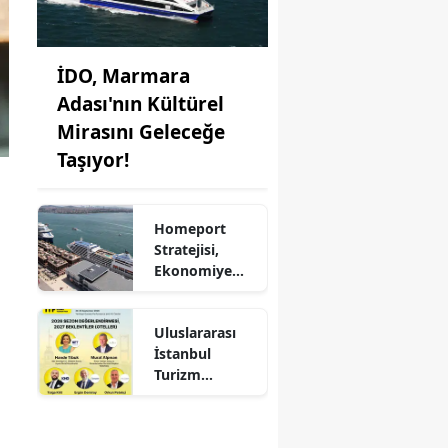
İDO, Marmara
Adası'nın Kültürel
Mirasını Geleceğe
Taşıyor!
Homeport
Stratejisi,
Ekonomiye
Milyonlarca
Dolar Katkı
Uluslararası
Sağlıyor!
İstanbul
Turizm
Fuarı'nda
Otelciliğin
Geleceği