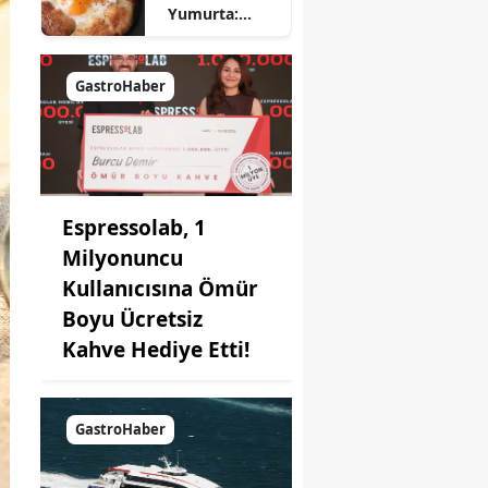
Yumurta:
Pratik ve
Farklı Bir
Kahvaltı
GastroHaber
Seçeneği
Espressolab, 1
Milyonuncu
Kullanıcısına Ömür
Boyu Ücretsiz
Kahve Hediye Etti!
GastroHaber