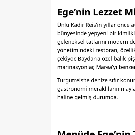
Ege’nin Lezzet M
Ünlü Kadir Reis’in yıllar önce 
bünyesinde yepyeni bir kimlik
geleneksel tatlarını modern do
yönetimindeki restoran, özelli
çekiyor. Baydan’a özel balık pi
marinasyonlar, Marea’yı benzers
Turgutreis’te denize sıfır ko
gastronomi meraklılarının ayla
haline gelmiş durumda.
Menüde Ege’nin 