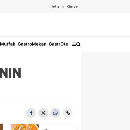
İletişim
Künye
Mutfak
GastroMekan
GastrOtel
NIN