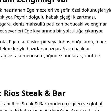
hazırlanan Ege mezeleri ve şefin özel dokunuşlarıyl
ıkıyor. Peynir dolgulu kabak çiçeği kızartması,
gara, deniz mahsullü patlıcan pabucaki ve enginar
zet severleri Ege kıyılarında bir yolculuğa çıkarıyor.
ola, Ege usulü iskorpit veya lohos buğulama, fener
eknikleriyle hazırlanan ızgara/tava balıklar
rap ve rakı menüsü eşliğinde sunularak, zarif bir
: Rios Steak & Bar
anı Rios Steak & Bar, modern çizgileri ve global
üyle dikkat çekiyor. Akdeniz’den Asya’ya, Latin