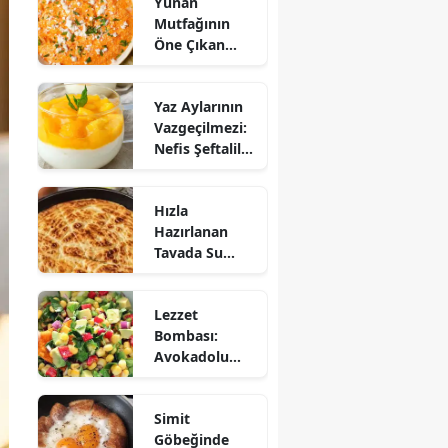
Yunan
Mutfağının
Öne Çıkan
Mezesi:
Tirokafteri
Yaz Aylarının
Nasıl Yapılır?
Vazgeçilmezi:
Nefis Şeftalili
Muhallebi
Tarifi!
Hızla
Hazırlanan
Tavada Su
Böreği Tarifi:
10 Dakikada
Lezzet
Sofralarınıza
Bombası:
Lezzet Katın!
Avokadolu
Mısır Salatası
Nasıl Yapılır?
Simit
Göbeğinde