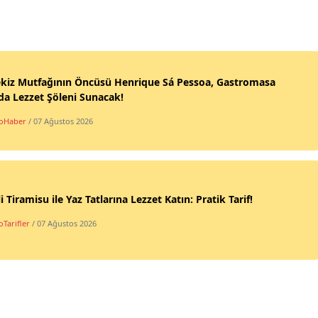
ekiz Mutfağının Öncüsü Henrique Sá Pessoa, Gastromasa
da Lezzet Şöleni Sunacak!
oHaber
/ 07 Ağustos 2026
li Tiramisu ile Yaz Tatlarına Lezzet Katın: Pratik Tarif!
Tarifler
/ 07 Ağustos 2026