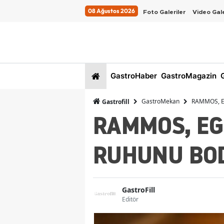
08 Ağustos 2026
Foto Galeriler
Video Gale
GastroHaber
GastroMagazin
G
GastroMekan
RAMMOS, E
Gastrofill
RAMMOS, EG
RUHUNU BO
GastroFill
Editör