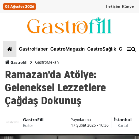
08 Ağustos 2026
İletişim
Künye
GastroHaber
GastroMagazin
GastroSağlık
GastroKi
GastroMekan
Gastrofill
Ramazan'da Atölye:
Geleneksel Lezzetlere
Çağdaş Dokunuş
GastroFill
İstanbul
Yayınlanma
17 Şubat 2026 - 16:36
Editör
Kartal