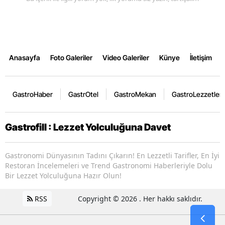
Anasayfa
Foto Galeriler
Video Galeriler
Künye
İletişim
GastroHaber
GastrOtel
GastroMekan
GastroLezzetler
Gastrofill : Lezzet Yolculuğuna Davet
Gastronomi Dünyasının Tadını Çıkarın! En Lezzetli Tarifler, En İyi
Restoran İncelemeleri ve Trend Gastronomi Haberleriyle Dolu
Bir Lezzet Yolculuğuna Hazır Olun!
RSS
Copyright © 2026 . Her hakkı saklıdır.