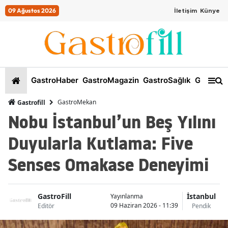
09 Ağustos 2026
İletişim
Künye
GastroHaber
GastroMagazin
GastroSağlık
GastroKi
GastroMekan
Gastrofill
Nobu İstanbul’un Beş Yılını
Duyularla Kutlama: Five
Senses Omakase Deneyimi
GastroFill
İstanbul
Yayınlanma
09 Haziran 2026 - 11:39
Editör
Pendik