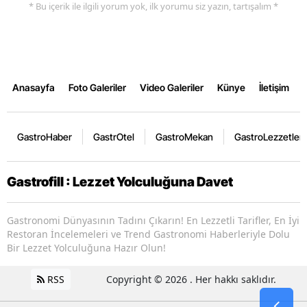
* Bu içerik ile ilgili yorum yok, ilk yorumu siz yazın, tartışalım *
Anasayfa
Foto Galeriler
Video Galeriler
Künye
İletişim
GastroHaber
GastrOtel
GastroMekan
GastroLezzetler
Gastrofill : Lezzet Yolculuğuna Davet
Gastronomi Dünyasının Tadını Çıkarın! En Lezzetli Tarifler, En İyi
Restoran İncelemeleri ve Trend Gastronomi Haberleriyle Dolu
Bir Lezzet Yolculuğuna Hazır Olun!
RSS
Copyright © 2026 . Her hakkı saklıdır.