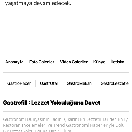
yaşatmaya devam edecek.
Anasayfa
Foto Galeriler
Video Galeriler
Künye
İletişim
GastroHaber
GastrOtel
GastroMekan
GastroLezzetler
Gastrofill : Lezzet Yolculuğuna Davet
Gastronomi Dünyasının Tadını Çıkarın! En Lezzetli Tarifler, En İyi
Restoran İncelemeleri ve Trend Gastronomi Haberleriyle Dolu
Bir Lezzet Yolculuğuna Hazır Olun!