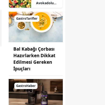
Avokadolu
Mısır Salatası
Nasıl Yapılır?
GastroTarifler
Bal Kabağı Çorbası
Hazırlarken Dikkat
Edilmesi Gereken
İpuçları
GastroHaber