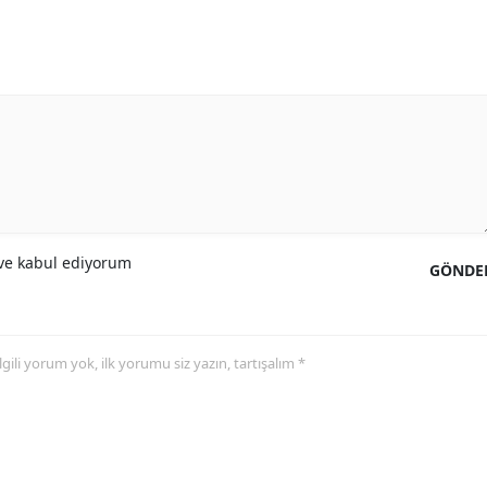
e kabul ediyorum
GÖNDE
 ilgili yorum yok, ilk yorumu siz yazın, tartışalım *