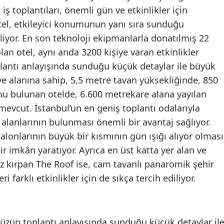
ş toplantıları, önemli gün ve etkinlikler için
tel, etkileyici konumunun yanı sıra sunduğu
iliyor. En son teknoloji ekipmanlarla donatılmış 22
an otel, aynı anda 3200 kişiye varan etkinlikler
antı anlayışında sunduğu küçük detaylar ile büyük
uaye alanına sahip, 5,5 metre tavan yüksekliğinde, 850
u bulunan otelde, 6.600 metrekare alana yayılan
 mevcut. İstanbul’un en geniş toplantı odalarıyla
 alanlarının bulunması önemli bir avantaj sağlıyor.
alonlarının büyük bir kısmının gün ışığı alıyor olması
 bir imkân yaratıyor. Ayrıca en üst katta yer alan ve
z kırpan The Roof ise, cam tavanlı panaromik şehir
 farklı etkinlikler için de sıkça tercih ediliyor.
zün toplantı anlayışında sunduğu küçük detaylar il