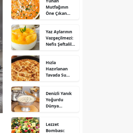
Yunan
Mutfağının
Öne Çıkan
Mezesi:
Tirokafteri
Yaz Aylarının
Nasıl Yapılır?
Vazgeçilmezi:
Nefis Şeftalili
Muhallebi
Tarifi!
Hızla
Hazırlanan
Tavada Su
Böreği Tarifi:
10 Dakikada
Denizli Yanık
Sofralarınıza
Yoğurdu
Lezzet Katın!
Dünya
Sofrasına Çıktı
Lezzet
Bombası: