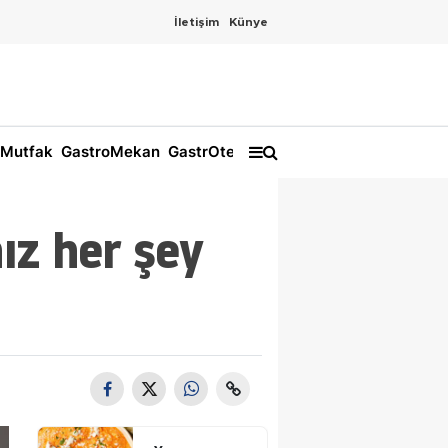
İletişim
Künye
Mutfak
GastroMekan
GastrOtel
nız her şey