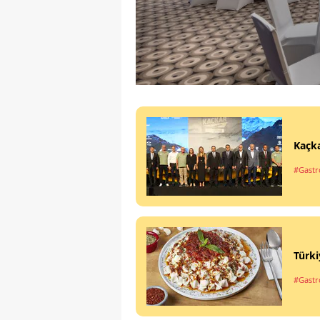
Kaçka
#Gastr
Türki
#Gastr