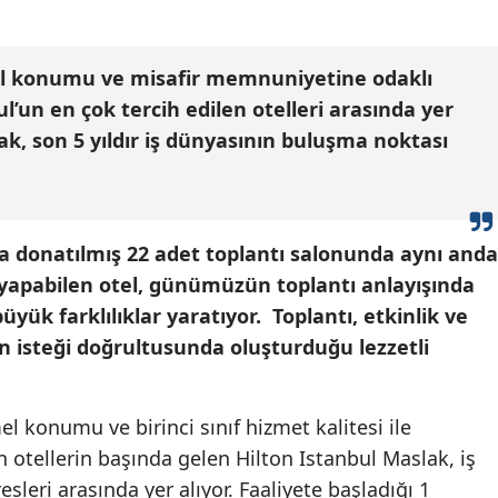
al konumu ve misafir memnuniyetine odaklı
l’un en çok tercih edilen otelleri arasında yer
ak, son 5 yıldır iş dünyasının buluşma noktası
a donatılmış 22 adet toplantı salonunda aynı anda
r yapabilen otel, günümüzün toplantı anlayışında
yük farklılıklar yaratıyor. Toplantı, etkinlik ve
ın isteği doğrultusunda oluşturduğu lezzetli
konumu ve birinci sınıf hizmet kalitesi ile
n otellerin başında gelen Hilton Istanbul Maslak, iş
leri arasında yer alıyor. Faaliyete başladığı 1