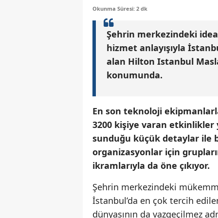
Okunma Süresi: 2 dk
Şehrin merkezindeki ide
hizmet anlayışıyla İstanbu
alan Hilton Istanbul Masl
konumunda.
En son teknoloji ekipmanlarl
3200 kişiye varan etkinlikle
sunduğu küçük detaylar ile bü
organizasyonlar için gruplar
ikramlarıyla da öne çıkıyor.
Şehrin merkezindeki mükemmel 
İstanbul’da en çok tercih edile
dünyasının da vazgeçilmez adres