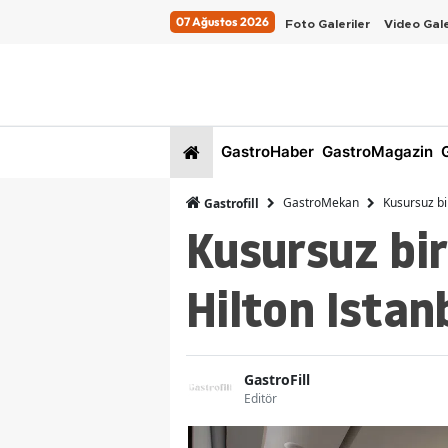
07 Ağustos 2026
Foto Galeriler
Video Gale
GastroHaber
GastroMagazin
G
GastroMekan
Kusursuz bir
Gastrofill
Kusursuz bir
Hilton Istan
GastroFill
Editör