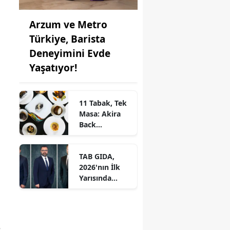
Arzum ve Metro
Türkiye, Barista
Deneyimini Evde
Yaşatıyor!
11 Tabak, Tek
Masa: Akira
Back
İstanbul’dan
Ayrıcalıklı
TAB GIDA,
Chef’s Table
2026'nın İlk
Yarısında
Etkileyici
Operasyonel
Başarı ile
Büyüme Hızını
e