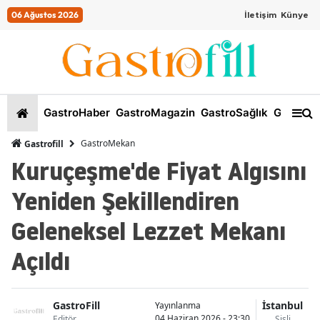
06 Ağustos 2026
İletişim
Künye
GastroHaber
GastroMagazin
GastroSağlık
GastroKi
GastroMekan
Gastrofill
Kuruçeşme'de Fiyat Algısını
Yeniden Şekillendiren
Geleneksel Lezzet Mekanı
Açıldı
GastroFill
İstanbul
Yayınlanma
04 Haziran 2026 - 23:30
Editör
Şişli