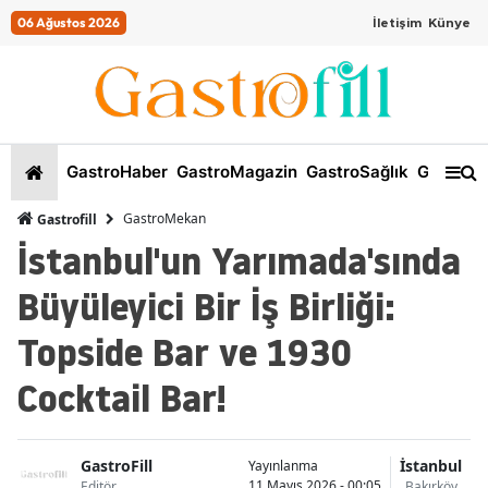
06 Ağustos 2026
İletişim
Künye
GastroHaber
GastroMagazin
GastroSağlık
GastroKi
GastroMekan
Gastrofill
İstanbul'un Yarımada'sında
Büyüleyici Bir İş Birliği:
Topside Bar ve 1930
Cocktail Bar!
GastroFill
İstanbul
Yayınlanma
11 Mayıs 2026 - 00:05
Editör
Bakırköy