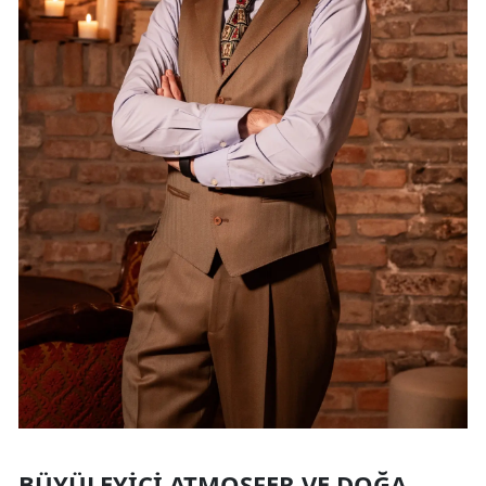
BÜYÜLEYICI ATMOSFER VE DOĞA