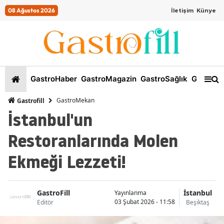
08 Ağustos 2026
İletişim
Künye
GastroHaber
GastroMagazin
GastroSağlık
GastroKi
GastroMekan
Gastrofill
İstanbul'un
Restoranlarında Molen
Ekmeği Lezzeti!
GastroFill
İstanbul
Yayınlanma
03 Şubat 2026 - 11:58
Editör
Beşiktaş