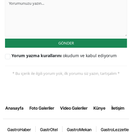
GÖNDER
Yorum yazma kurallarını
okudum ve kabul ediyorum
* Bu içerik ile ilgili yorum yok, ilk yorumu siz yazın, tartışalım *
Anasayfa
Foto Galeriler
Video Galeriler
Künye
İletişim
GastroHaber
GastrOtel
GastroMekan
GastroLezzetler