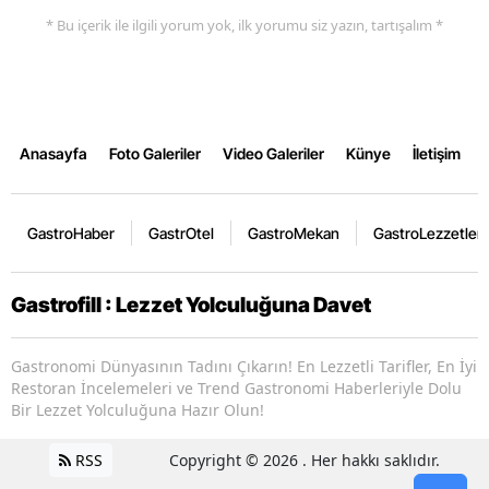
* Bu içerik ile ilgili yorum yok, ilk yorumu siz yazın, tartışalım *
Anasayfa
Foto Galeriler
Video Galeriler
Künye
İletişim
GastroHaber
GastrOtel
GastroMekan
GastroLezzetler
Gastrofill : Lezzet Yolculuğuna Davet
Gastronomi Dünyasının Tadını Çıkarın! En Lezzetli Tarifler, En İyi
Restoran İncelemeleri ve Trend Gastronomi Haberleriyle Dolu
Bir Lezzet Yolculuğuna Hazır Olun!
RSS
Copyright © 2026 . Her hakkı saklıdır.