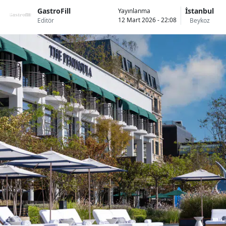
GastroFill
İstanbul
Yayınlanma
12 Mart 2026 - 22:08
Editör
Beykoz