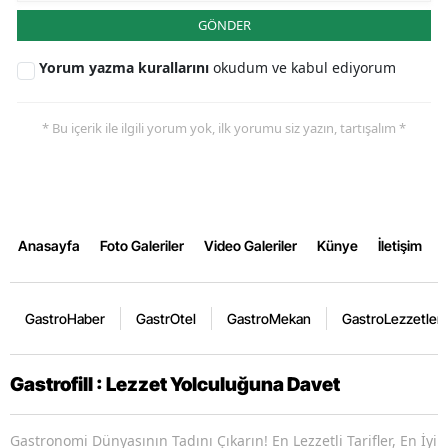
GÖNDER
Yorum yazma kurallarını
okudum ve kabul ediyorum
* Bu içerik ile ilgili yorum yok, ilk yorumu siz yazın, tartışalım *
Anasayfa
Foto Galeriler
Video Galeriler
Künye
İletişim
GastroHaber
GastrOtel
GastroMekan
GastroLezzetler
Gastrofill : Lezzet Yolculuğuna Davet
Gastronomi Dünyasının Tadını Çıkarın! En Lezzetli Tarifler, En İyi