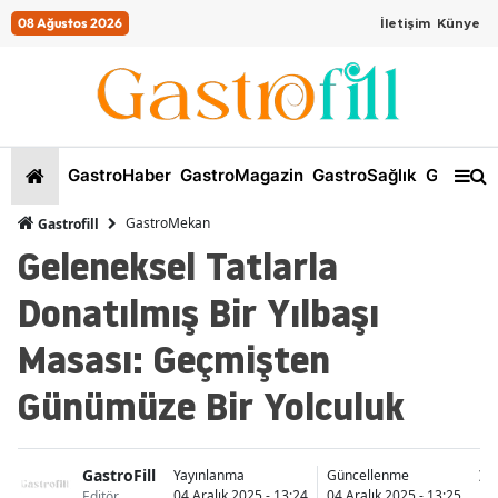
08 Ağustos 2026
İletişim
Künye
GastroHaber
GastroMagazin
GastroSağlık
GastroKi
GastroMekan
Gastrofill
Geleneksel Tatlarla
Donatılmış Bir Yılbaşı
Masası: Geçmişten
Günümüze Bir Yolculuk
GastroFill
İs
Yayınlanma
Güncellenme
04 Aralık 2025 - 13:24
04 Aralık 2025 - 13:25
Editör
K