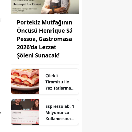
i
Portekiz Mutfağının
Öncüsü Henrique Sá
Pessoa, Gastromasa
2026’da Lezzet
Şöleni Sunacak!
Çilekli
Tiramisu ile
Yaz Tatlarına
Lezzet Katın:
Pratik Tarif!
Espressolab, 1
,
Milyonuncu
Kullanıcısına
Ömür Boyu
Ücretsiz Kahve