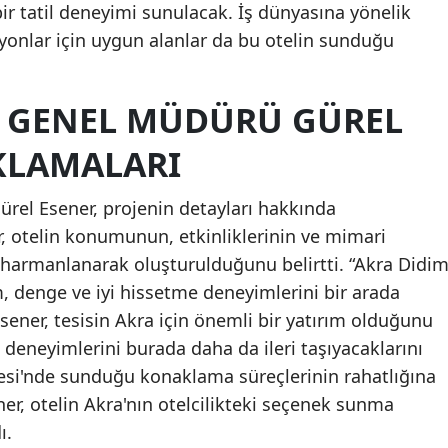
 bir tatil deneyimi sunulacak. İş dünyasına yönelik
syonlar için uygun alanlar da bu otelin sunduğu
N GENEL MÜDÜRÜ GÜREL
IKLAMALARI
rel Esener, projenin detayları hakkında
, otelin konumunun, etkinliklerinin ve mimari
 harmanlanarak oluşturulduğunu belirtti. “Akra Didi
m, denge ve iyi hissetme deneyimlerini bir arada
sener, tesisin Akra için önemli bir yatırım olduğunu
l deneyimlerini burada daha da ileri taşıyacaklarını
lgesi'nde sunduğu konaklama süreçlerinin rahatlığına
ner, otelin Akra'nın otelcilikteki seçenek sunma
ı.