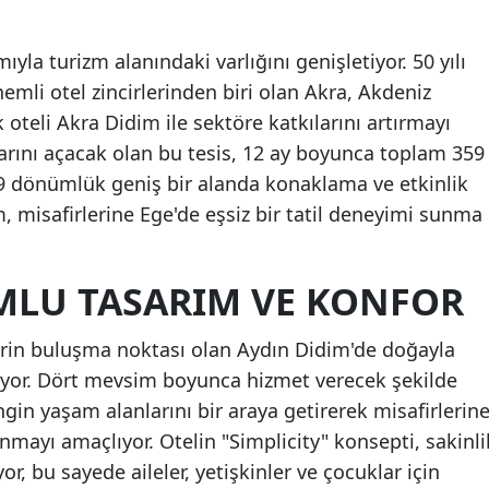
ıyla turizm alanındaki varlığını genişletiyor. 50 yılı
nemli otel zincirlerinden biri olan Akra, Akdeniz
 oteli Akra Didim ile sektöre katkılarını artırmayı
larını açacak olan bu tesis, 12 ay boyunca toplam 359
79 dönümlük geniş bir alanda konaklama ve etkinlik
, misafirlerine Ege'de eşsiz bir tatil deneyimi sunma
LU TASARIM VE KONFOR
rin buluşma noktası olan Aydın Didim'de doğayla
liyor. Dört mevsim boyunca hizmet verecek şekilde
gin yaşam alanlarını bir araya getirerek misafirlerin
unmayı amaçlıyor. Otelin "Simplicity" konsepti, sakinli
or, bu sayede aileler, yetişkinler ve çocuklar için