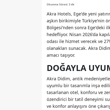
Okunma Süresi: 3 dk
Akra Hotels, Ege'de yeni yatırım
aşkın birikimiyle Türkiye'nin ö
Bölgesi'nden sonra Ege'deki ilk
hedefliyor. Nisan 2026’da kapı
odası ile hizmet verecek ve 2
olanakları sunacak. Akra Didim
amacı taşıyor.
DOĞAYLA UYUM
Akra Didim, antik medeniyetle
uyumlu bir tasarımla inşa edi
tasarlanan otel, konforu ve zen
özendirici bir tatil deneyimi s
ve konfor anlayışını öne çıkarıy