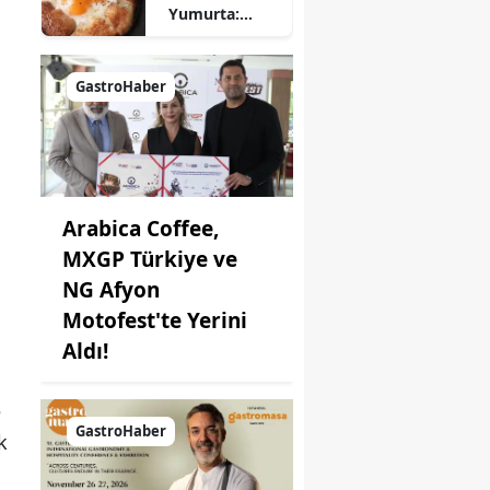
Yumurta:
Pratik ve
Farklı Bir
Kahvaltı
GastroHaber
Seçeneği
Arabica Coffee,
MXGP Türkiye ve
NG Afyon
Motofest'te Yerini
Aldı!
e
GastroHaber
k