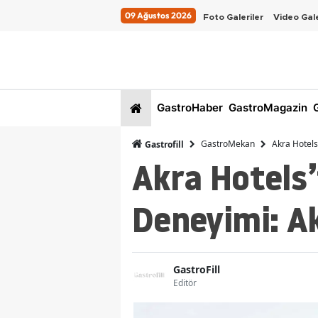
09 Ağustos 2026
Foto Galeriler
Video Gale
GastroHaber
GastroMagazin
G
GastroMekan
Akra Hotels
Gastrofill
Akra Hotels’
Deneyimi: A
GastroFill
Editör