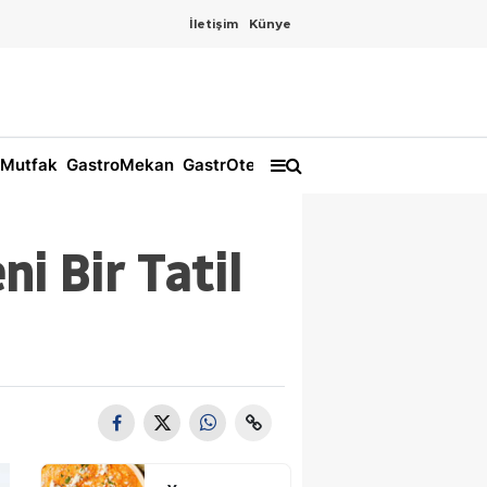
İletişim
Künye
Mutfak
GastroMekan
GastrOtel
i Bir Tatil