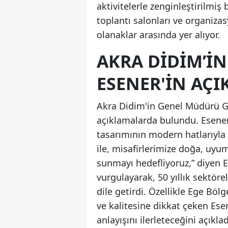
aktivitelerle zenginleştirilmiş
toplantı salonları ve organiza
olanaklar arasında yer alıyor.
AKRA DIDIM’I
ESENER'IN AÇ
Akra Didim'in Genel Müdürü Gü
açıklamalarda bulundu. Esener
tasarımının modern hatlarıyla
ile, misafirlerimize doğa, uyu
sunmayı hedefliyoruz,” diyen E
vurgulayarak, 50 yıllık sektöre
dile getirdi. Özellikle Ege Bö
ve kalitesine dikkat çeken Ese
anlayışını ilerleteceğini açıklad