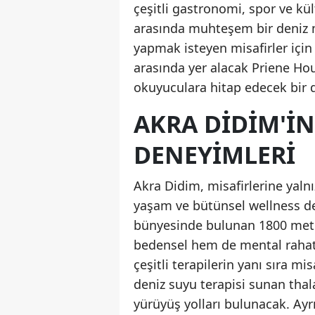
çeşitli gastronomi, spor ve kül
arasında muhteşem bir deniz ma
yapmak isteyen misafirler için
arasında yer alacak Priene Ho
okuyuculara hitap edecek bir d
AKRA DIDIM'I
DENEYIMLERI
Akra Didim, misafirlerine yal
yaşam ve bütünsel wellness de
bünyesinde bulunan 1800 metr
bedensel hem de mental rahat
çeşitli terapilerin yanı sıra m
deniz suyu terapisi sunan tha
yürüyüş yolları bulunacak. Ayrıc