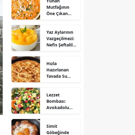
Yunan
Mutfağının
Öne Çıkan
Mezesi:
Tirokafteri
Yaz Aylarının
Nasıl Yapılır?
Vazgeçilmezi:
Nefis Şeftalili
Muhallebi
Tarifi!
Hızla
Hazırlanan
Tavada Su
Böreği Tarifi:
10 Dakikada
Lezzet
Sofralarınıza
Bombası:
Lezzet Katın!
Avokadolu
Mısır Salatası
Nasıl Yapılır?
Simit
Göbeğinde