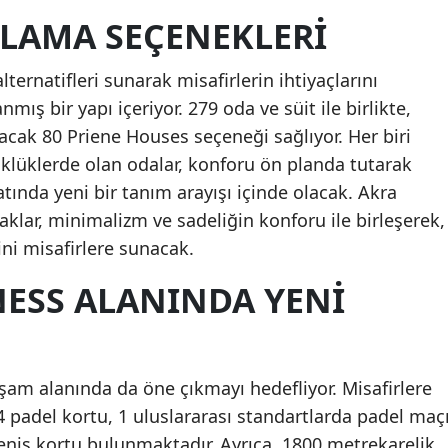
KLAMA SEÇENEKLERI
ternatifleri sunarak misafirlerin ihtiyaçlarını
anmış bir yapı içeriyor. 279 oda ve süit ile birlikte,
ulacak 80 Priene Houses seçeneği sağlıyor. Her biri
üklüklerde olan odalar, konforu ön planda tutarak
tında yeni bir tanım arayışı içinde olacak. Akra
lar, minimalizm ve sadeliğin konforu ile birleşerek,
ni misafirlere sunacak.
NESS ALANINDA YENI
aşam alanında da öne çıkmayı hedefliyor. Misafirlere
 padel kortu, 1 uluslararası standartlarda padel maç
 tenis kortu bulunmaktadır. Ayrıca, 1800 metrekarelik