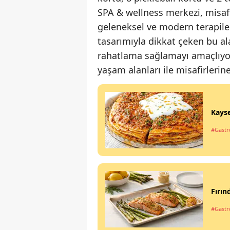
SPA & wellness merkezi, misaf
geleneksel ve modern terapile
tasarımıyla dikkat çeken bu a
rahatlama sağlamayı amaçlıyor. 
yaşam alanları ile misafirleri
Kayse
#Gastro
Fırın
#Gastro