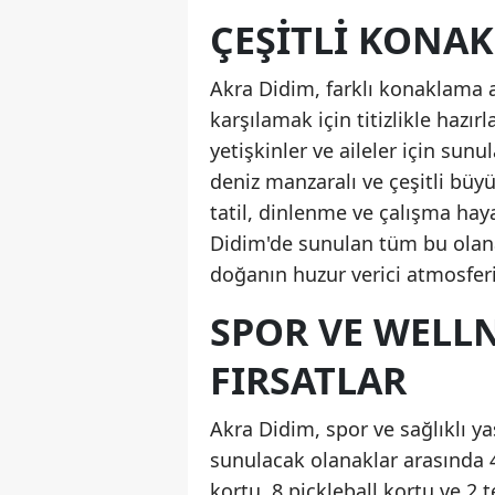
ÇEŞITLI KONA
Akra Didim, farklı konaklama al
karşılamak için titizlikle hazırl
yetişkinler ve aileler için sun
deniz manzaralı ve çeşitli büy
tatil, dinlenme ve çalışma haya
Didim'de sunulan tüm bu olanak
doğanın huzur verici atmosferi
SPOR VE WELL
FIRSATLAR
Akra Didim, spor ve sağlıklı y
sunulacak olanaklar arasında 4
kortu, 8 pickleball kortu ve 2