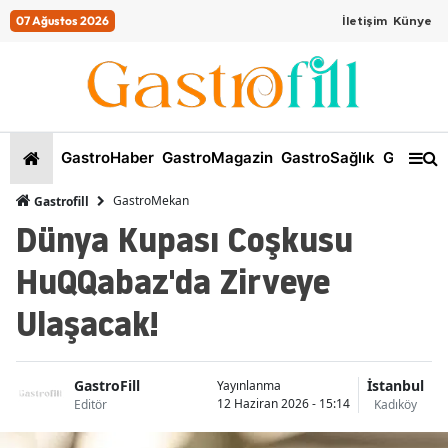
07 Ağustos 2026
İletişim
Künye
GastroHaber
GastroMagazin
GastroSağlık
GastroKi
GastroMekan
Gastrofill
Dünya Kupası Coşkusu
HuQQabaz'da Zirveye
Ulaşacak!
GastroFill
İstanbul
Yayınlanma
12 Haziran 2026 - 15:14
Editör
Kadıköy