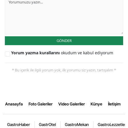
GÖNDER
Yorum yazma kurallarını
okudum ve kabul ediyorum
* Bu içerik ile ilgili yorum yok, ilk yorumu siz yazın, tartışalım *
Anasayfa
Foto Galeriler
Video Galeriler
Künye
İletişim
GastroHaber
GastrOtel
GastroMekan
GastroLezzetler