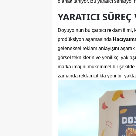
olanak tanıyor. Bu yaratıcı senaryo,
YARATICI SÜREÇ
Doyuyo’nun bu çarpıcı reklam filmi, k
prodüksiyon aşamasında 
Hacıyatm
geleneksel reklam anlayışını aşarak şe
görsel tekniklerin ve yenilikçi yakl
marka imajını mükemmel bir şekilde y
zamanda reklamcılıkta yeni bir yakla