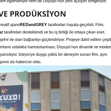
 hem eğlendiriyor hem de Doyuyo’nun yeni açılışını simgeliyor.
 VE PRODÜKSIYON
reatif ajans
REDandGREY
 tarafından hayata geçirildi. Film, 
az
 tarafından desteklendi ve bu iş birliği ile ortaya çıkan eser, 
hir ile olan bağlantıyı güçlendiriyor. Projeye dahil edilen çeşitli
aşımların ustalıkla harmanlanması, Doyuyo’nun dinamik ve modern
ansıtıyor. İzleyiciye duygu yüklü bir deneyim sunan film, aynı 
şımın da habercisi oldu.