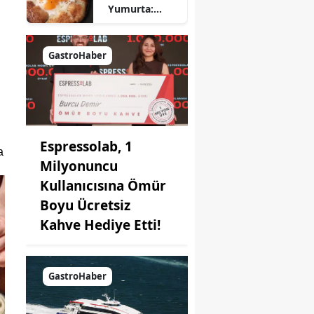
Yumurta:
Pratik ve
Farklı Bir
Kahvaltı
GastroHaber
Seçeneği
Espressolab, 1
 
Milyonuncu
Kullanıcısına Ömür
Boyu Ücretsiz
Kahve Hediye Etti!
GastroHaber