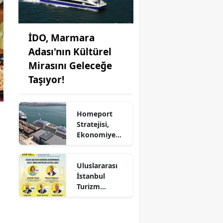
İDO, Marmara
Adası'nın Kültürel
Mirasını Geleceğe
Taşıyor!
Homeport
Stratejisi,
Ekonomiye
Milyonlarca
Dolar Katkı
Uluslararası
Sağlıyor!
İstanbul
Turizm
Fuarı'nda
Otelciliğin
Geleceği