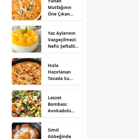
Yunan
Mutfağının
Öne Çıkan
Mezesi:
Tirokafteri
Yaz Aylarının
Nasıl Yapılır?
Vazgeçilmezi:
Nefis Şeftalili
Muhallebi
Tarifi!
Hızla
Hazırlanan
Tavada Su
Böreği Tarifi:
10 Dakikada
Lezzet
Sofralarınıza
Bombası:
Lezzet Katın!
Avokadolu
Mısır Salatası
Nasıl Yapılır?
Simit
Göbeğinde