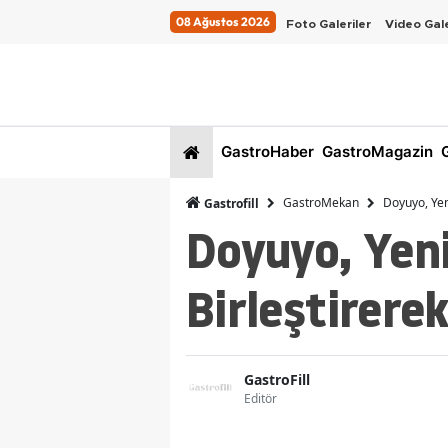
08 Ağustos 2026
Foto Galeriler
Video Gale
GastroHaber
GastroMagazin
G
GastroMekan
Doyuyo, Yeni
Gastrofill
Doyuyo, Yenil
Birleştirere
GastroFill
Editör