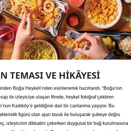
N TEMASI VE HIKÂYESI
rinden Boğa Heykeli’nden esinlenerek hazırlandı. “Boğa’nın 
ı ile izleyiciye ulaşan filmde, heykel fotoğraf çektiren 
o’nun Kadıköy’e geldiğine dair bir canlanma yaşıyor. Bu 
eristik figürü olan ajan tavuk ile buluşarak şubeye doğru 
ç, izleyicinin dikkatini çekerken duygusal bir bağ kurulmasına 