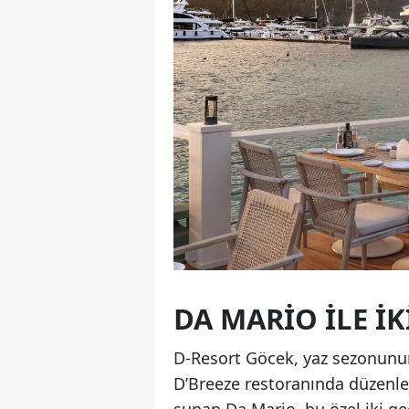
DA MARIO ILE İ
D-Resort Göcek, yaz sezonunun 
D’Breeze restoranında düzenle
sunan Da Mario, bu özel iki g