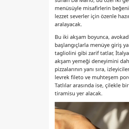
menüsüyle misafirlerin beğeni
lezzet severler için özenle ha
aralayacak.
Bu iki akşam boyunca, avokado 
başlangıçlarla menüye giriş yap
tagliolini gibi zarif tatlar, İt
akşam yemeği deneyimini daha d
pizzalarının yanı sıra, izleyic
levrek fileto ve muhteşem por
Tatlılar arasında ise, çilekle 
tiramisu yer alacak.