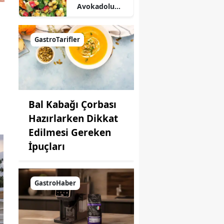
Avokadolu
Mısır Salatası
Nasıl Yapılır?
GastroTarifler
Bal Kabağı Çorbası
Hazırlarken Dikkat
Edilmesi Gereken
İpuçları
GastroHaber