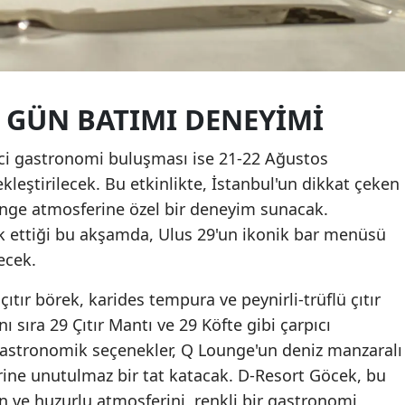
 GÜN BATIMI DENEYIMI
ci gastronomi buluşması ise 21-22 Ağustos
kleştirilecek. Bu etkinlikte, İstanbul'un dikkat çeken
nge atmosferine özel bir deneyim sunacak.
ik ettiği bu akşamda, Ulus 29'un ikonik bar menüsü
lecek.
tır börek, karides tempura ve peynirli-trüflü çıtır
nı sıra 29 Çıtır Mantı ve 29 Köfte gibi çarpıcı
gastronomik seçenekler, Q Lounge'un deniz manzaralı
erine unutulmaz bir tat katacak. D-Resort Göcek, bu
in ve huzurlu atmosferini, renkli bir gastronomi