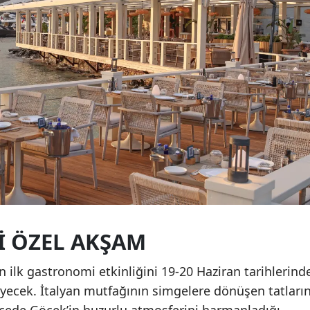
KI ÖZEL AKŞAM
ilk gastronomi etkinliğini 19-20 Haziran tarihlerind
yecek. İtalyan mutfağının simgelere dönüşen tatların
ecede Göcek’in huzurlu atmosferini harmanladığı