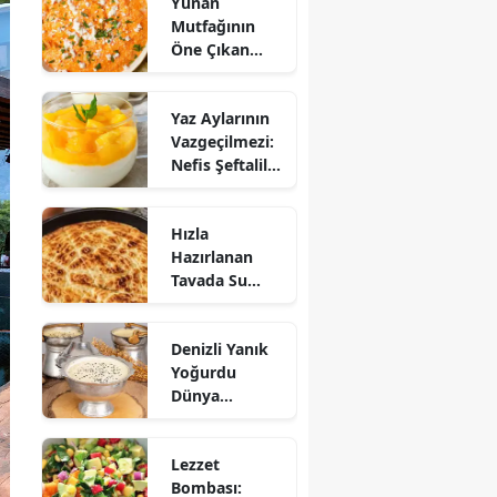
Yunan
Mutfağının
Öne Çıkan
Mezesi:
Tirokafteri
Yaz Aylarının
Nasıl Yapılır?
Vazgeçilmezi:
Nefis Şeftalili
Muhallebi
Tarifi!
Hızla
Hazırlanan
Tavada Su
Böreği Tarifi:
10 Dakikada
Denizli Yanık
Sofralarınıza
Yoğurdu
Lezzet Katın!
Dünya
Sofrasına Çıktı
Lezzet
Bombası: