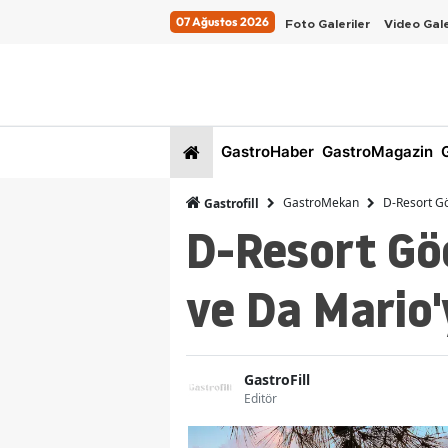
07 Ağustos 2026
Foto Galeriler
Video Gale
GastroHaber
GastroMagazin
G
GastroMekan
D-Resort Gö
Gastrofill
D-Resort Göc
ve Da Mario'
GastroFill
Editör