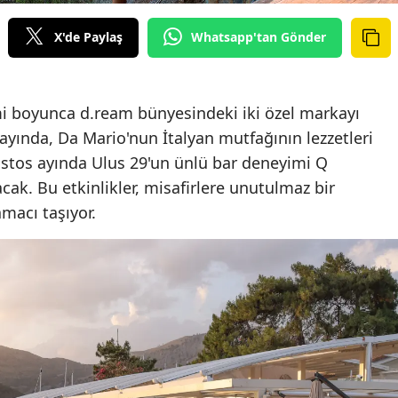
X'de Paylaş
Whatsapp'tan Gönder
i boyunca d.ream bünyesindeki iki özel markayı
 ayında, Da Mario'nun İtalyan mutfağının lezzetleri
ustos ayında Ulus 29'un ünlü bar deneyimi Q
acak. Bu etkinlikler, misafirlere unutulmaz bir
acı taşıyor.