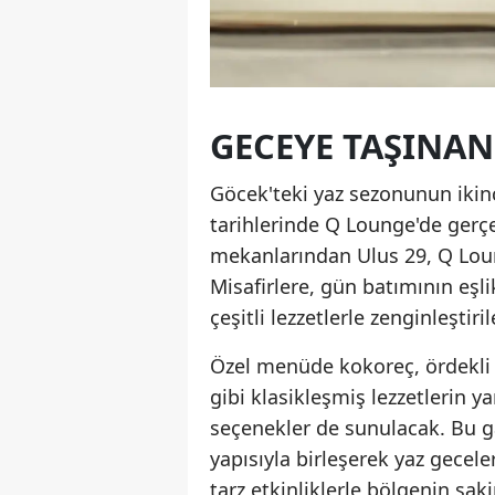
GECEYE TAŞINAN
Göcek'teki yaz sezonunun ikin
tarihlerinde Q Lounge'de gerçe
mekanlarından Ulus 29, Q Lou
Misafirlere, gün batımının eşl
çeşitli lezzetlerle zenginleştiri
Özel menüde kokoreç, ördekli çı
gibi klasikleşmiş lezzetlerin ya
seçenekler de sunulacak. Bu 
yapısıyla birleşerek yaz gecel
tarz etkinliklerle bölgenin sak