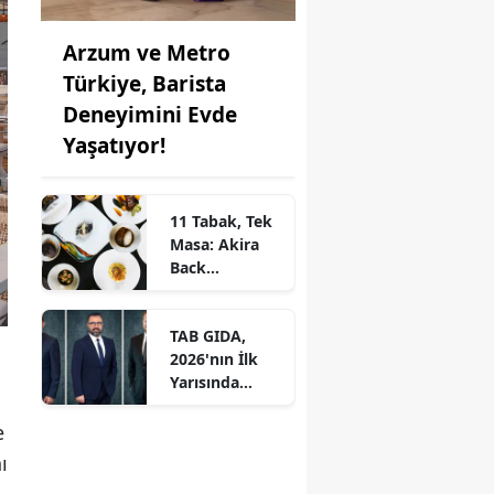
Arzum ve Metro
Türkiye, Barista
Deneyimini Evde
Yaşatıyor!
11 Tabak, Tek
Masa: Akira
Back
İstanbul’dan
Ayrıcalıklı
TAB GIDA,
Chef’s Table
2026'nın İlk
Yarısında
Etkileyici
Operasyonel
e
Başarı ile
ı
Büyüme Hızını