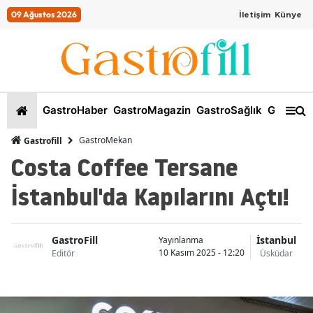
09 Ağustos 2026
İletişim
Künye
GastroHaber
GastroMagazin
GastroSağlık
GastroKi
GastroMekan
Gastrofill
Costa Coffee Tersane
İstanbul'da Kapılarını Açtı!
GastroFill
İstanbul
Yayınlanma
10 Kasım 2025 - 12:20
Editör
Üsküdar