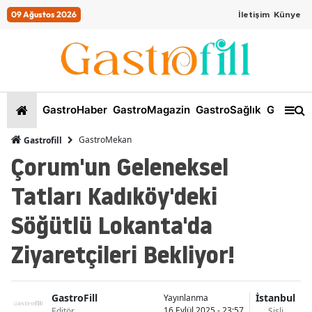
09 Ağustos 2026
İletişim
Künye
GastroHaber
GastroMagazin
GastroSağlık
GastroKi
GastroMekan
Gastrofill
Çorum'un Geleneksel
Tatları Kadıköy'deki
Söğütlü Lokanta'da
Ziyaretçileri Bekliyor!
GastroFill
İstanbul
Yayınlanma
16 Eylül 2025 - 23:57
Editör
Şişli