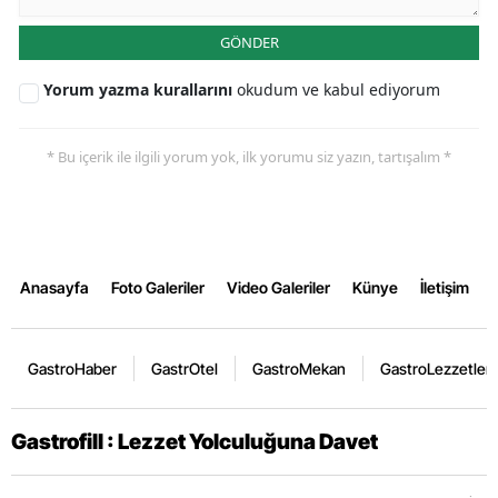
GÖNDER
Yorum yazma kurallarını
okudum ve kabul ediyorum
* Bu içerik ile ilgili yorum yok, ilk yorumu siz yazın, tartışalım *
Anasayfa
Foto Galeriler
Video Galeriler
Künye
İletişim
GastroHaber
GastrOtel
GastroMekan
GastroLezzetler
Gastrofill : Lezzet Yolculuğuna Davet