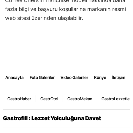
Coffee Chefs’in franchise modeli hakkında daha
fazla bilgi ve başvuru koşullarına markanın resmi
web sitesi üzerinden ulaşılabilir.
Anasayfa
Foto Galeriler
Video Galeriler
Künye
İletişim
GastroHaber
GastrOtel
GastroMekan
GastroLezzetler
Gastrofill : Lezzet Yolculuğuna Davet