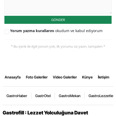
GÖNDER
Yorum yazma kurallarını
okudum ve kabul ediyorum
* Bu içerik ile ilgili yorum yok, ilk yorumu siz yazın, tartışalım *
Anasayfa
Foto Galeriler
Video Galeriler
Künye
İletişim
GastroHaber
GastrOtel
GastroMekan
GastroLezzetler
Gastrofill : Lezzet Yolculuğuna Davet