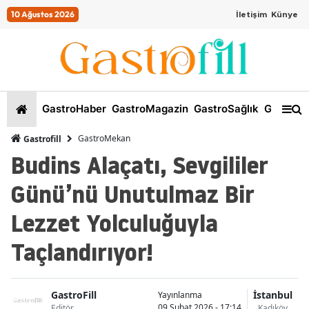
10 Ağustos 2026
İletişim
Künye
GastroHaber
GastroMagazin
GastroSağlık
GastroKi
GastroMekan
Gastrofill
Budins Alaçatı, Sevgililer
Günü’nü Unutulmaz Bir
Lezzet Yolculuğuyla
Taçlandırıyor!
GastroFill
İstanbul
Yayınlanma
09 Şubat 2026 - 17:14
Editör
Kadıköy