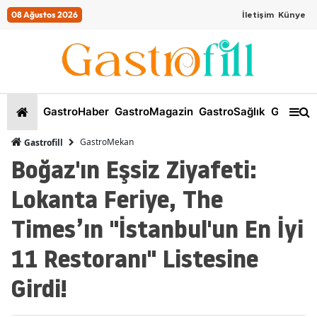
08 Ağustos 2026
İletişim
Künye
GastroHaber
GastroMagazin
GastroSağlık
GastroKi
GastroMekan
Gastrofill
Boğaz'ın Eşsiz Ziyafeti:
Lokanta Feriye, The
Times’ın "İstanbul'un En İyi
11 Restoranı" Listesine
Girdi!