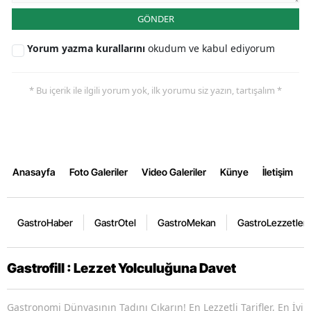
GÖNDER
Yorum yazma kurallarını
okudum ve kabul ediyorum
* Bu içerik ile ilgili yorum yok, ilk yorumu siz yazın, tartışalım *
Anasayfa
Foto Galeriler
Video Galeriler
Künye
İletişim
GastroHaber
GastrOtel
GastroMekan
GastroLezzetler
Gastrofill : Lezzet Yolculuğuna Davet
Gastronomi Dünyasının Tadını Çıkarın! En Lezzetli Tarifler, En İyi