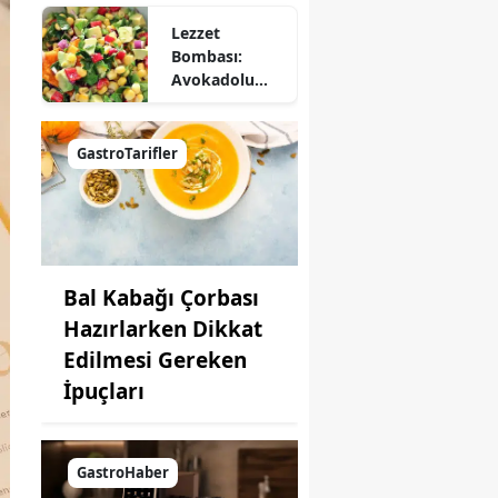
Lezzet
Bombası:
Avokadolu
Mısır Salatası
Nasıl Yapılır?
GastroTarifler
Bal Kabağı Çorbası
Hazırlarken Dikkat
Edilmesi Gereken
İpuçları
GastroHaber