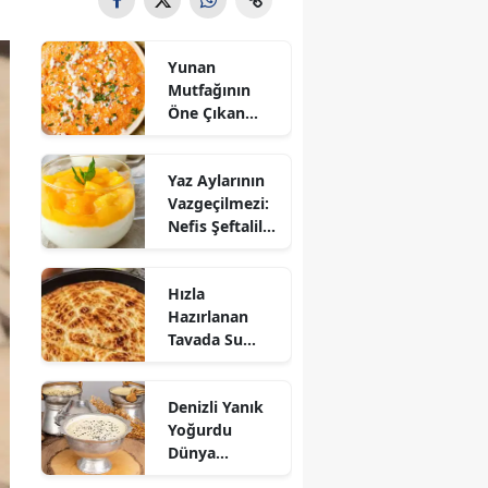
Yunan
Mutfağının
Öne Çıkan
Mezesi:
Tirokafteri
Yaz Aylarının
Nasıl Yapılır?
Vazgeçilmezi:
Nefis Şeftalili
Muhallebi
Tarifi!
Hızla
Hazırlanan
Tavada Su
Böreği Tarifi:
10 Dakikada
Denizli Yanık
Sofralarınıza
Yoğurdu
Lezzet Katın!
Dünya
Sofrasına Çıktı