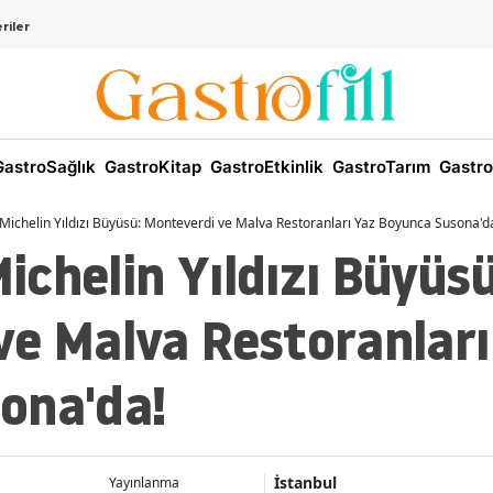
riler
astroSağlık
GastroKitap
GastroEtkinlik
GastroTarım
Gastro
ichelin Yıldızı Büyüsü: Monteverdi ve Malva Restoranları Yaz Boyunca Susona'd
chelin Yıldızı Büyüsü
ve Malva Restoranları
ona'da!
İstanbul
Yayınlanma