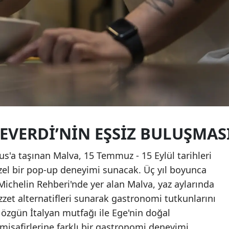
VERDI’NIN EŞSIZ BULUŞMAS
us'a taşınan Malva, 15 Temmuz - 15 Eylül tarihleri
el bir pop-up deneyimi sunacak. Üç yıl boyunca
ichelin Rehberi'nde yer alan Malva, yaz aylarında
lezzet alternatifleri sunarak gastronomi tutkunlarını
özgün İtalyan mutfağı ile Ege'nin doğal
isafirlerine farklı bir gastronomi deneyimi