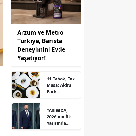
Arzum ve Metro
Türkiye, Barista
Deneyimini Evde
Yaşatıyor!
11 Tabak, Tek
Masa: Akira
Back
İstanbul’dan
Ayrıcalıklı
TAB GIDA,
Chef’s Table
2026'nın İlk
Yarısında
Etkileyici
Operasyonel