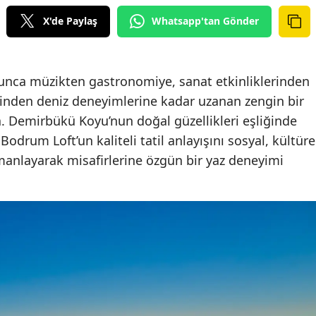
X'de Paylaş
Whatsapp'tan Gönder
nca müzikten gastronomiye, sanat etkinliklerinden
erinden deniz deneyimlerine kadar uzanan zengin bir
Demirbükü Koyu’nun doğal güzellikleri eşliğinde
Bodrum Loft’un kaliteli tatil anlayışını sosyal, kültüre
manlayarak misafirlerine özgün bir yaz deneyimi