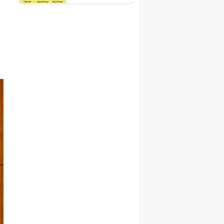
Fuarı'nda
Otelciliğin
Geleceği
Şekillenecek