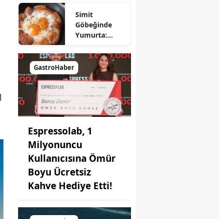
Nasıl Yapılır?
Simit
Göbeğinde
Yumurta:
Pratik ve
Farklı Bir
Kahvaltı
GastroHaber
Seçeneği
l
Espressolab, 1
Milyonuncu
Kullanıcısına Ömür
Boyu Ücretsiz
Kahve Hediye Etti!