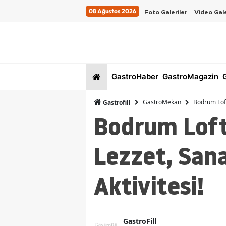
08 Ağustos 2026
Foto Galeriler
Video Gale
GastroHaber
GastroMagazin
G
GastroMekan
Bodrum Loft
Gastrofill
Bodrum Loft
Lezzet, Sana
Aktivitesi!
GastroFill