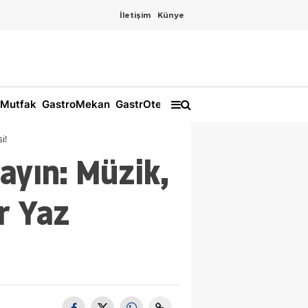
İletişim
Künye
Mutfak
GastroMekan
GastrOtel
i!
yın: Müzik,
r Yaz