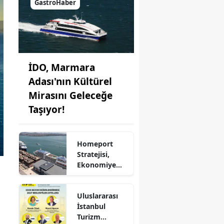
GastroHaber
İDO, Marmara
Adası'nın Kültürel
Mirasını Geleceğe
Taşıyor!
Homeport
Stratejisi,
Ekonomiye
Milyonlarca
Dolar Katkı
Uluslararası
Sağlıyor!
İstanbul
Turizm