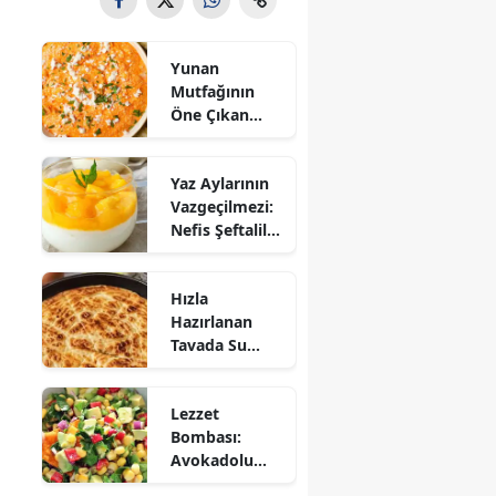
Yunan
Mutfağının
Öne Çıkan
Mezesi:
Tirokafteri
Yaz Aylarının
Nasıl Yapılır?
Vazgeçilmezi:
Nefis Şeftalili
Muhallebi
Tarifi!
Hızla
Hazırlanan
Tavada Su
Böreği Tarifi:
10 Dakikada
Lezzet
Sofralarınıza
Bombası:
Lezzet Katın!
Avokadolu
Mısır Salatası