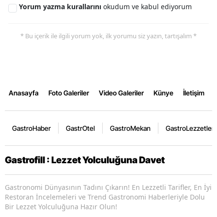
Yorum yazma kurallarını
okudum ve kabul ediyorum
* Bu içerik ile ilgili yorum yok, ilk yorumu siz yazın, tartışalım *
Anasayfa
Foto Galeriler
Video Galeriler
Künye
İletişim
GastroHaber
GastrOtel
GastroMekan
GastroLezzetler
Gastrofill : Lezzet Yolculuğuna Davet
Gastronomi Dünyasının Tadını Çıkarın! En Lezzetli Tarifler, En İyi
Restoran İncelemeleri ve Trend Gastronomi Haberleriyle Dolu
Bir Lezzet Yolculuğuna Hazır Olun!