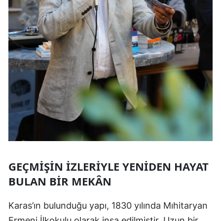
GEÇMIŞIN İZLERIYLE YENIDEN HAYAT
BULAN BIR MEKÂN
Karas’ın bulunduğu yapı, 1830 yılında Mıhitaryan
Ermeni İlkokulu olarak inşa edilmiştir. Uzun bir