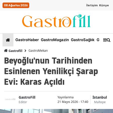
08 Ağustos 2026
İletişim
Künye
GastroHaber
GastroMagazin
GastroSağlık
GastroKi
GastroMekan
Gastrofill
Beyoğlu'nun Tarihinden
Esinlenen Yenilikçi Şarap
Evi: Karas Açıldı
GastroFill
İstanbul
Yayınlanma
21 Mayıs 2026 - 17:40
Editör
Maltepe