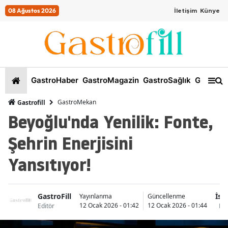
08 Ağustos 2026
İletişim
Künye
GastroHaber
GastroMagazin
GastroSağlık
GastroKi
GastroMekan
Gastrofill
Beyoğlu'nda Yenilik: Fonte,
Şehrin Enerjisini
Yansıtıyor!
GastroFill
İst
Yayınlanma
Güncellenme
12 Ocak 2026 - 01:42
12 Ocak 2026 - 01:44
Editör
Ka