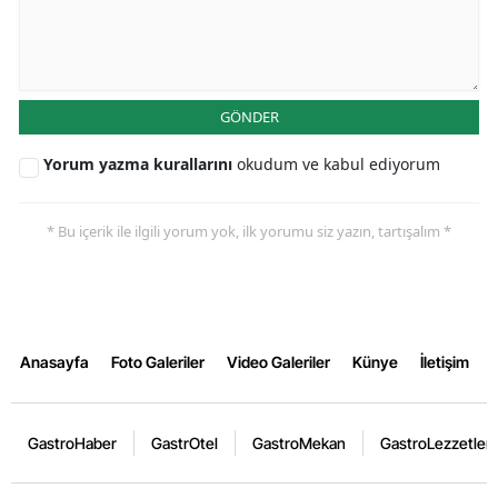
GÖNDER
Yorum yazma kurallarını
okudum ve kabul ediyorum
* Bu içerik ile ilgili yorum yok, ilk yorumu siz yazın, tartışalım *
Anasayfa
Foto Galeriler
Video Galeriler
Künye
İletişim
GastroHaber
GastrOtel
GastroMekan
GastroLezzetler