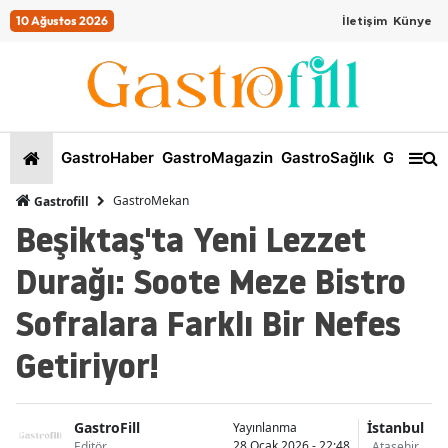
10 Ağustos 2026
İletişim
Künye
GastroHaber
GastroMagazin
GastroSağlık
GastroKi
GastroMekan
Gastrofill
Beşiktaş'ta Yeni Lezzet
Durağı: Soote Meze Bistro
Sofralara Farklı Bir Nefes
Getiriyor!
GastroFill
İstanbul
Yayınlanma
28 Ocak 2026 - 22:48
Editör
Ataşehir