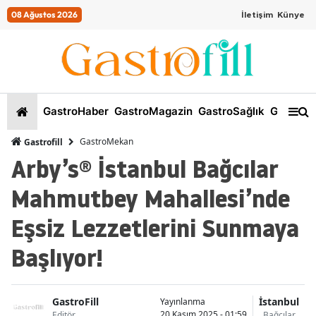
08 Ağustos 2026
İletişim
Künye
GastroHaber
GastroMagazin
GastroSağlık
GastroKi
GastroMekan
Gastrofill
Arby’s® İstanbul Bağcılar
Mahmutbey Mahallesi’nde
Eşsiz Lezzetlerini Sunmaya
Başlıyor!
GastroFill
İstanbul
Yayınlanma
20 Kasım 2025 - 01:59
Editör
Bağcılar