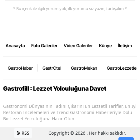
* Bu içerik ile ilgili yorum yok, ilk yorumu siz yazın, tartışalım *
Anasayfa
Foto Galeriler
Video Galeriler
Künye
İletişim
GastroHaber
GastrOtel
GastroMekan
GastroLezzetler
Gastrofill : Lezzet Yolculuğuna Davet
Gastronomi Dünyasının Tadını Çıkarın! En Lezzetli Tarifler, En İyi
Restoran İncelemeleri ve Trend Gastronomi Haberleriyle Dolu
Bir Lezzet Yolculuğuna Hazır Olun!
RSS
Copyright © 2026 . Her hakkı saklıdır.