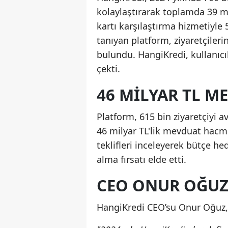
kolaylaştırarak toplamda 39 mil
kartı karşılaştırma hizmetiyle 
tanıyan platform, ziyaretçiler
bulundu. HangiKredi, kullanıcı
çekti.
46 MILYAR TL M
Platform, 615 bin ziyaretçiyi a
46 milyar TL'lik mevduat hacmi 
teklifleri inceleyerek bütçe hed
alma fırsatı elde etti.
CEO ONUR OĞUZ
HangiKredi CEO’su Onur Oğuz, 2