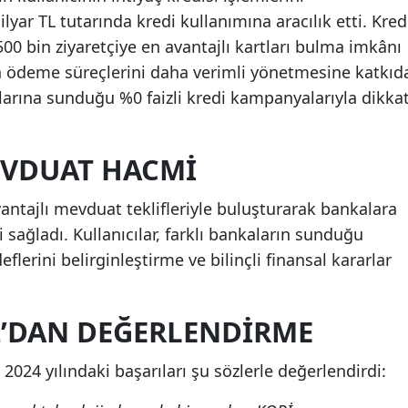
yar TL tutarında kredi kullanımına aracılık etti. Kred
500 bin ziyaretçiye en avantajlı kartları bulma imkânı
in ödeme süreçlerini daha verimli yönetmesine katkıd
larına sunduğu %0 faizli kredi kampanyalarıyla dikka
EVDUAT HACMI
vantajlı mevduat teklifleriyle buluşturarak bankalara
sağladı. Kullanıcılar, farklı bankaların sunduğu
eflerini belirginleştirme ve bilinçli finansal kararlar
’DAN DEĞERLENDIRME
024 yılındaki başarıları şu sözlerle değerlendirdi: