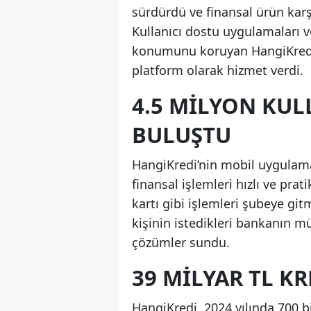
sürdürdü ve finansal ürün karşı
Kullanıcı dostu uygulamaları 
konumunu koruyan HangiKredi, b
platform olarak hizmet verdi.
4.5 MILYON KU
BULUŞTU
HangiKredi’nin mobil uygulamas
finansal işlemleri hızlı ve prat
kartı gibi işlemleri şubeye gi
kişinin istedikleri bankanın m
çözümler sundu.
39 MILYAR TL K
HangiKredi, 2024 yılında 700 bi