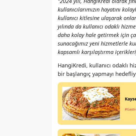
"2024 yılı, HangiKredi olarak fi
kullanıcılarımızın hayatını kolay
kullanıcı kitlesine ulaşarak onl
yılında da kullanıcı odaklı hizme
daha kolay hale getirmek için ç
sunacağımız yeni hizmetlerle kull
kapsamlı karşılaştırma içerikle
HangiKredi, kullanıcı odaklı hi
bir başlangıç yapmayı hedefliy
Kayse
#Gastro