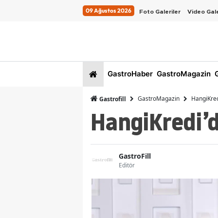
09 Ağustos 2026
Foto Galeriler
Video Gale
GastroHaber
GastroMagazin
G
GastroMagazin
HangiKred
Gastrofill
HangiKredi’d
GastroFill
Editör