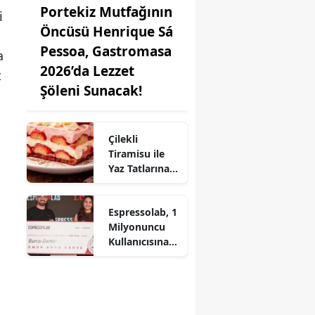
Portekiz Mutfağının
i
Öncüsü Henrique Sá
Pessoa, Gastromasa
a
2026’da Lezzet
t
Şöleni Sunacak!
Çilekli
Tiramisu ile
Yaz Tatlarına
Lezzet Katın:
Pratik Tarif!
Espressolab, 1
Milyonuncu
Kullanıcısına
Ömür Boyu
Ücretsiz Kahve
Hediye Etti!