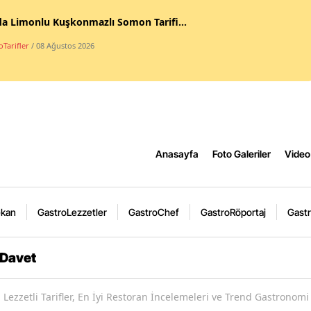
da Limonlu Kuşkonmazlı Somon Tarifi...
Tarifler
/ 08 Ağustos 2026
Anasayfa
Foto Galeriler
Video 
ekan
GastroLezzetler
GastroChef
GastroRöportaj
Gastr
 Davet
Lezzetli Tarifler, En İyi Restoran İncelemeleri ve Trend Gastronomi