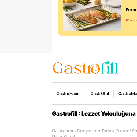
Fırın
#Gastro
GastroHaber
GastrOtel
GastroM
Gastrofill : Lezzet Yolculuğuna
Gastronomi Dünyasının Tadını Çıkarın! En 
Hazır Olun!