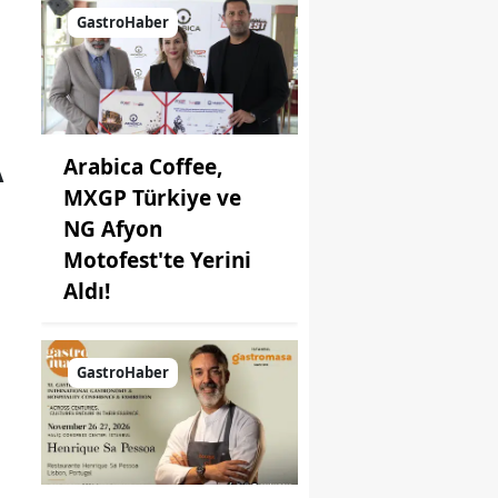
Kahvaltı
GastroHaber
Seçeneği
A
Arabica Coffee,
MXGP Türkiye ve
NG Afyon
Motofest'te Yerini
Aldı!
GastroHaber