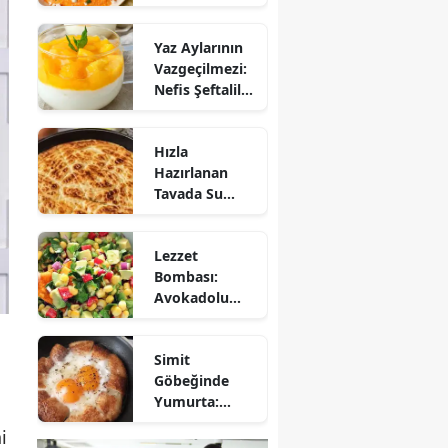
Mezesi:
Tirokafteri
Yaz Aylarının
Nasıl Yapılır?
Vazgeçilmezi:
Nefis Şeftalili
Muhallebi
Tarifi!
Hızla
Hazırlanan
Tavada Su
Böreği Tarifi:
10 Dakikada
Lezzet
Sofralarınıza
Bombası:
Lezzet Katın!
Avokadolu
Mısır Salatası
Nasıl Yapılır?
Simit
Göbeğinde
Yumurta:
Pratik ve
i
Farklı Bir