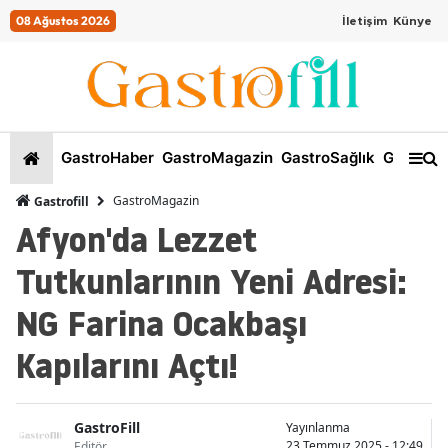
08 Ağustos 2026
İletişim
Künye
GastroHaber
GastroMagazin
GastroSağlık
GastroKi
GastroMagazin
Gastrofill
Afyon'da Lezzet
Tutkunlarının Yeni Adresi:
NG Farina Ocakbaşı
Kapılarını Açtı!
GastroFill
Yayınlanma
23 Temmuz 2025 - 12:49
Editör