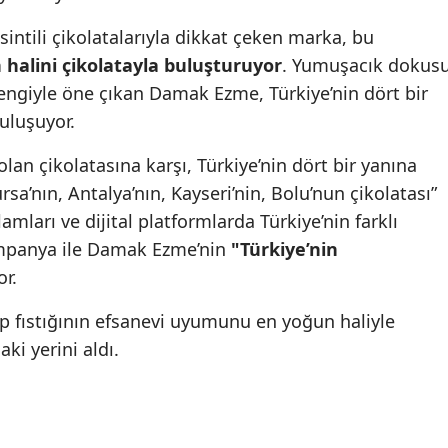
ntili çikolatalarıyla dikkat çeken marka, bu
 halini çikolatayla buluşturuyor
. Yumuşacık dokus
 rengiyle öne çıkan Damak Ezme, Türkiye’nin dört bir
buluşuyor.
lan çikolatasına karşı, Türkiye’nin dört bir yanına
rsa’nın, Antalya’nın, Kayseri’nin, Bolu’nun çikolatası”
amları ve dijital platformlarda Türkiye’nin farklı
ampanya ile Damak Ezme’nin
"Türkiye’nin
r.
p fıstığının efsanevi uyumunu en yoğun haliyle
ki yerini aldı.