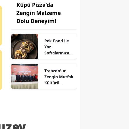
Küpü Pizza'da
Zengin Malzeme
Dolu Deneyim!
Pek Food ile
Yaz
Sofralarınıza
Kat Kat Lezzet:
Milföy
Trabzon'un
Hamuru
Zengin Mutfak
Farkıyla!
Kültürü
UNESCO'ya
Aday!
Kuzey