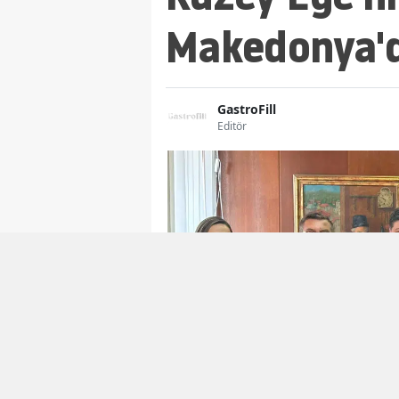
Makedonya'da
GastroFill
Editör