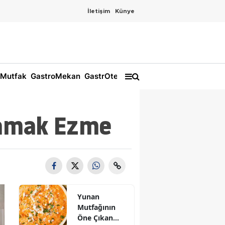
İletişim
Künye
Mutfak
GastroMekan
GastrOtel
Damak Ezme
Yunan
Mutfağının
Öne Çıkan