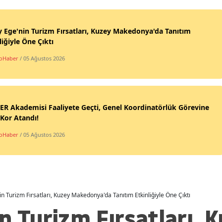
 Ege'nin Turizm Fırsatları, Kuzey Makedonya'da Tanıtım
liğiyle Öne Çıktı
oHaber
/ 05 Ağustos 2026
R Akademisi Faaliyete Geçti, Genel Koordinatörlük Görevine
Kor Atandı!
oHaber
/ 05 Ağustos 2026
n Turizm Fırsatları, Kuzey Makedonya'da Tanıtım Etkinliğiyle Öne Çıktı
n Turizm Fırsatları, 