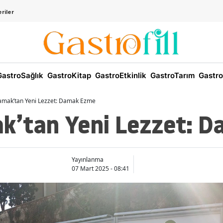
riler
astroSağlık
GastroKitap
GastroEtkinlik
GastroTarım
Gastro
amak’tan Yeni Lezzet: Damak Ezme
k’tan Yeni Lezzet: 
Yayınlanma
07 Mart 2025 - 08:41