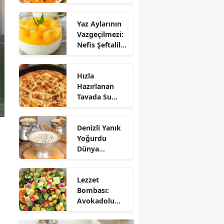
Mezesi:
Tirokafteri
Yaz Aylarının
Nasıl Yapılır?
Vazgeçilmezi:
Nefis Şeftalili
Muhallebi
Tarifi!
Hızla
Hazırlanan
Tavada Su
Böreği Tarifi:
10 Dakikada
Denizli Yanık
Sofralarınıza
Yoğurdu
Lezzet Katın!
Dünya
Sofrasına Çıktı
Lezzet
Bombası:
Avokadolu
Mısır Salatası
Nasıl Yapılır?