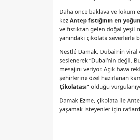
Daha önce baklava ve lokum esi
kez
Antep fıstığının en yoğun
ve fıstıktan gelen doğal yeşil
yanındaki çikolata severlerle 
Nestlé Damak, Dubai’nin viral o
seslenerek “Dubai’nin değil, Bu
mesajını veriyor. Açık hava rekl
şehirlerine özel hazırlanan k
Çikolatası"
olduğu vurgulanıyo
Damak Ezme, çikolata ile Ante
yaşamak isteyenler için raflarda