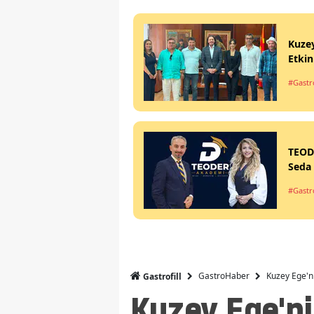
Kuzey
Etkin
#Gastr
TEODE
Seda 
#Gastr
GastroHaber
Kuzey Ege'ni
Gastrofill
Kuzey Ege'ni