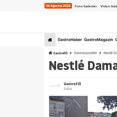
06 Ağustos 2026
Foto Galeriler
Video Gale
GastroHaber
GastroMagazin
G
GastroLezzetler
Nestlé D
Gastrofill
Nestlé Dama
GastroFill
Editör