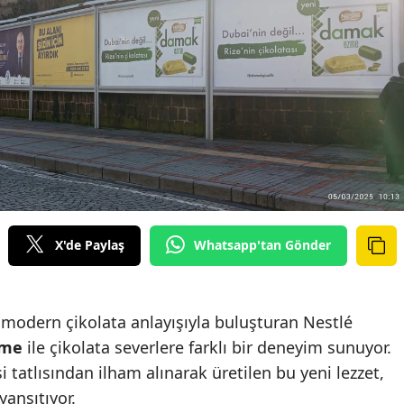
X'de Paylaş
Whatsapp'tan Gönder
ı modern çikolata anlayışıyla buluşturan Nestlé
zme
ile çikolata severlere farklı bir deneyim sunuyor.
 tatlısından ilham alınarak üretilen bu yeni lezzet,
yansıtıyor.