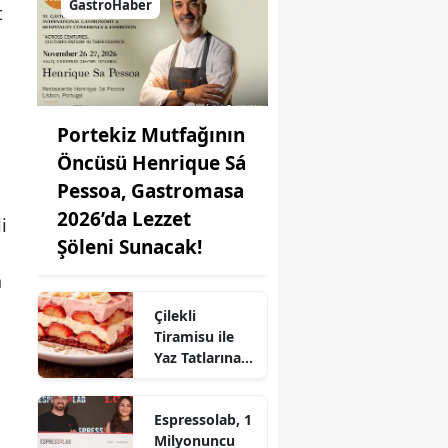
GastroHaber
t
Portekiz Mutfağının
Öncüsü Henrique Sá
Pessoa, Gastromasa
2026’da Lezzet
i
Şöleni Sunacak!
a
Çilekli
Tiramisu ile
Yaz Tatlarına
Lezzet Katın:
Pratik Tarif!
Espressolab, 1
Milyonuncu