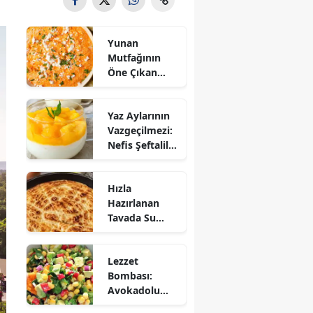
Yunan
Mutfağının
Öne Çıkan
Mezesi:
Tirokafteri
Yaz Aylarının
Nasıl Yapılır?
Vazgeçilmezi:
Nefis Şeftalili
Muhallebi
Tarifi!
Hızla
Hazırlanan
Tavada Su
Böreği Tarifi:
10 Dakikada
Lezzet
Sofralarınıza
Bombası:
Lezzet Katın!
Avokadolu
Mısır Salatası