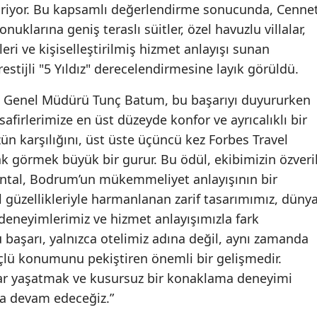
tiriyor. Bu kapsamlı değerlendirme sonucunda, Cenne
uklarına geniş teraslı süitler, özel havuzlu villalar,
ri ve kişiselleştirilmiş hizmet anlayışı sunan
stijli "5 Yıldız" derecelendirmesine layık görüldü.
 Genel Müdürü Tunç Batum, bu başarıyı duyururken
afirlerimize en üst düzeyde konfor ve ayrıcalıklı bir
karşılığını, üst üste üçüncü kez Forbes Travel
rak görmek büyük bir gurur. Bu ödül, ekibimizin özveril
ental, Bodrum’un mükemmeliyet anlayışının bir
 güzellikleriyle harmanlanan zarif tasarımımız, düny
deneyimlerimiz ve hizmet anlayışımızla fark
başarı, yalnızca otelimiz adına değil, aynı zamanda
üçlü konumunu pekiştiren önemli bir gelişmedir.
lar yaşatmak ve kusursuz bir konaklama deneyimi
ya devam edeceğiz.”