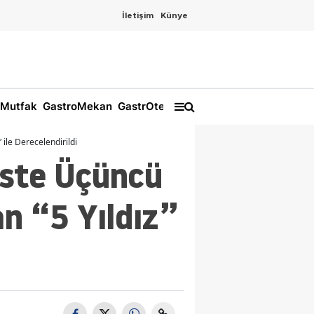
İletişim
Künye
Mutfak
GastroMekan
GastrOtel
ile Derecelendirildi
Üste Üçüncü
n “5 Yıldız”