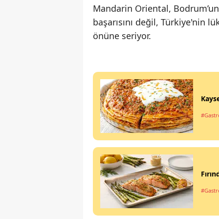
Mandarin Oriental, Bodrum’un e
başarısını değil, Türkiye'nin l
önüne seriyor.
Kayse
#Gastro
Fırın
#Gastro