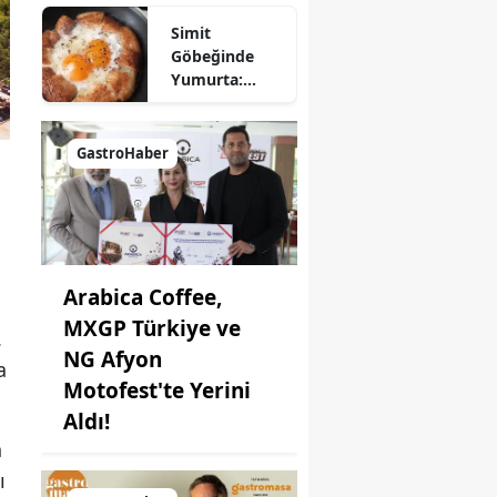
Nasıl Yapılır?
Simit
Göbeğinde
Yumurta:
Pratik ve
Farklı Bir
Kahvaltı
GastroHaber
Seçeneği
Arabica Coffee,
MXGP Türkiye ve
.
NG Afyon
a
Motofest'te Yerini
Aldı!
n
ı