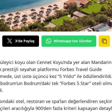
X'de Paylaş
Whatsapp'tan Gönder
üleyici koyu olan Cennet Koyu’nda yer alan Mandarin
 prestijli seyahat platformu Forbes Travel Guide
ede, üst üste üçüncü kez “5 Yıldız” ile ödüllendirildi
 Bodrum’un Bodrum’daki tek “Forbes 5 Star” oteli olm
i.
ındaki otel, restoran ve spa’ları değerlendiren seçki
çileri aracılığıyla 900’den fazla kriteri kapsayan detayl