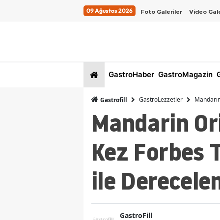
09 Ağustos 2026
Foto Galeriler
Video Gale
GastroHaber
GastroMagazin
G
GastroLezzetler
Mandarin 
Gastrofill
Mandarin Or
Kez Forbes T
ile Derecelen
GastroFill