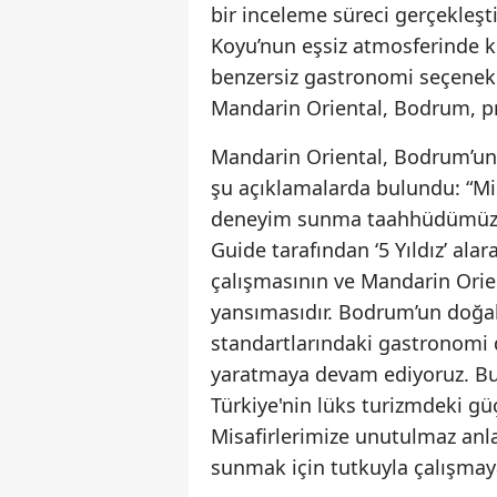
bir inceleme süreci gerçekleş
Koyu’nun eşsiz atmosferinde kon
benzersiz gastronomi seçenekle
Mandarin Oriental, Bodrum, pre
Mandarin Oriental, Bodrum’un
şu açıklamalarda bulundu: “Mis
deneyim sunma taahhüdümüzün 
Guide tarafından ‘5 Yıldız’ ala
çalışmasının ve Mandarin Ori
yansımasıdır. Bodrum’un doğal
standartlarındaki gastronomi 
yaratmaya devam ediyoruz. Bu 
Türkiye'nin lüks turizmdeki g
Misafirlerimize unutulmaz an
sunmak için tutkuyla çalışma