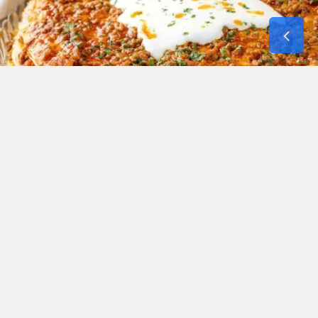
Okunma Süresi: 4 dk
İnce hamurların arasına bolca koyulan kıyma ve
domates harcıyla hazırlanan Kayseri yağlaması,
oldukça lezzetli ve doyurucu bir yemektir.
Tavada pişirilirken kat kat dizilen hamurlar,