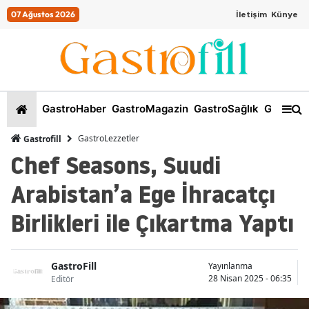
07 Ağustos 2026
İletişim
Künye
GastroHaber
GastroMagazin
GastroSağlık
GastroKi
GastroLezzetler
Gastrofill
Chef Seasons, Suudi
Arabistan’a Ege İhracatçı
Birlikleri ile Çıkartma Yaptı
GastroFill
Yayınlanma
28 Nisan 2025 - 06:35
Editör