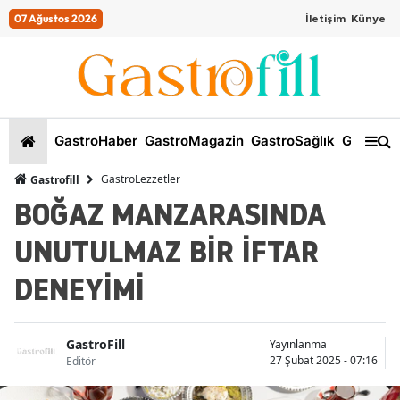
07 Ağustos 2026
İletişim
Künye
GastroHaber
GastroMagazin
GastroSağlık
GastroKi
GastroLezzetler
Gastrofill
BOĞAZ MANZARASINDA
UNUTULMAZ BİR İFTAR
DENEYİMİ
GastroFill
Yayınlanma
27 Şubat 2025 - 07:16
Editör