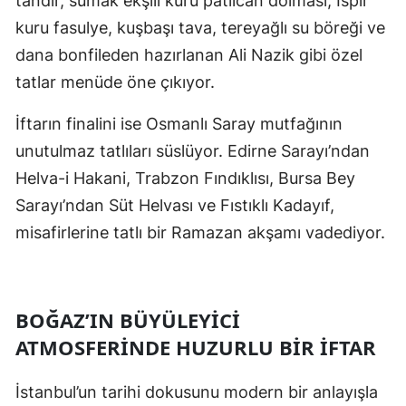
tandır, sumak ekşili kuru patlıcan dolması, İspir
kuru fasulye, kuşbaşı tava, tereyağlı su böreği ve
dana bonfileden hazırlanan Ali Nazik gibi özel
tatlar menüde öne çıkıyor.
İftarın finalini ise Osmanlı Saray mutfağının
unutulmaz tatlıları süslüyor. Edirne Sarayı’ndan
Helva-i Hakani, Trabzon Fındıklısı, Bursa Bey
Sarayı’ndan Süt Helvası ve Fıstıklı Kadayıf,
misafirlerine tatlı bir Ramazan akşamı vadediyor.
BOĞAZ’IN BÜYÜLEYICI
ATMOSFERINDE HUZURLU BIR İFTAR
İstanbul’un tarihi dokusunu modern bir anlayışla