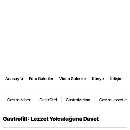
Anasayfa
Foto Galeriler
Video Galeriler
Künye
İletişim
GastroHaber
GastrOtel
GastroMekan
GastroLezzetler
Gastrofill : Lezzet Yolculuğuna Davet