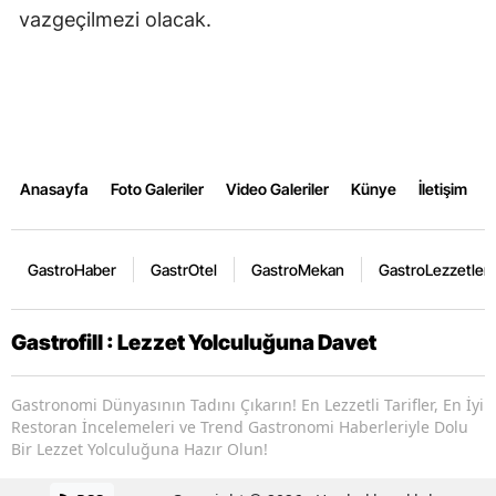
vazgeçilmezi olacak.
Anasayfa
Foto Galeriler
Video Galeriler
Künye
İletişim
GastroHaber
GastrOtel
GastroMekan
GastroLezzetler
Gastrofill : Lezzet Yolculuğuna Davet
Gastronomi Dünyasının Tadını Çıkarın! En Lezzetli Tarifler, En İyi
Restoran İncelemeleri ve Trend Gastronomi Haberleriyle Dolu
Bir Lezzet Yolculuğuna Hazır Olun!