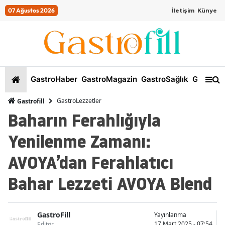
07 Ağustos 2026
İletişim
Künye
GastroHaber
GastroMagazin
GastroSağlık
GastroKi
GastroLezzetler
Gastrofill
Baharın Ferahlığıyla
Yenilenme Zamanı:
AVOYA’dan Ferahlatıcı
Bahar Lezzeti AVOYA Blend
GastroFill
Yayınlanma
17 Mart 2025 - 07:54
Editör