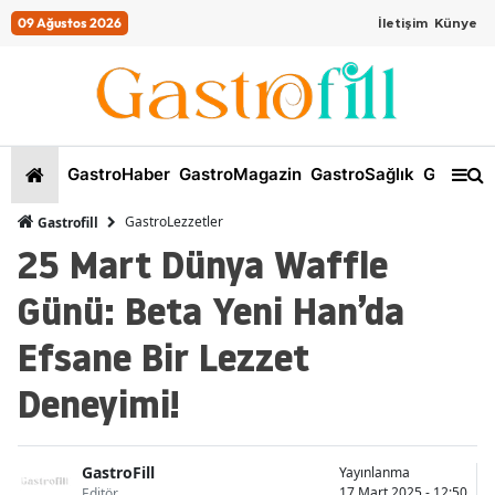
09 Ağustos 2026
İletişim
Künye
GastroHaber
GastroMagazin
GastroSağlık
GastroKi
GastroLezzetler
Gastrofill
25 Mart Dünya Waffle
Günü: Beta Yeni Han’da
Efsane Bir Lezzet
Deneyimi!
GastroFill
Yayınlanma
17 Mart 2025 - 12:50
Editör