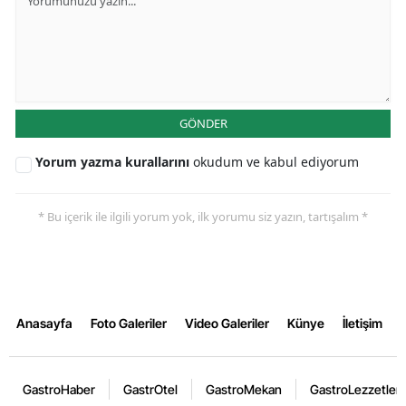
GÖNDER
Yorum yazma kurallarını
okudum ve kabul ediyorum
* Bu içerik ile ilgili yorum yok, ilk yorumu siz yazın, tartışalım *
Anasayfa
Foto Galeriler
Video Galeriler
Künye
İletişim
GastroHaber
GastrOtel
GastroMekan
GastroLezzetler