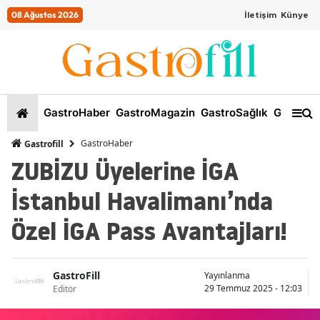
08 Ağustos 2026
İletişim
Künye
GastroHaber
GastroMagazin
GastroSağlık
GastroKi
GastroHaber
Gastrofill
ZUBİZU Üyelerine İGA
İstanbul Havalimanı’nda
Özel İGA Pass Avantajları!
GastroFill
Yayınlanma
29 Temmuz 2025 - 12:03
Editör