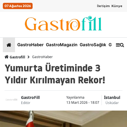
07 Ağustos 2026
İletişim
Künye
GastroHaber
GastroMagazin
GastroSağlık
GastroKi
GastroHaber
Gastrofill
Yumurta Üretiminde 3
Yıldır Kırılmayan Rekor!
GastroFill
İstanbul
Yayınlanma
13 Mart 2026 - 18:07
Editör
Üsküdar