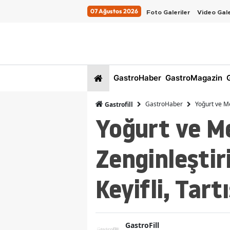
07 Ağustos 2026
Foto Galeriler
Video Gale
GastroHaber
GastroMagazin
G
GastroHaber
Yoğurt ve Mev
Gastrofill
Yoğurt ve Me
Zenginleştiri
Keyifli, Tar
GastroFill