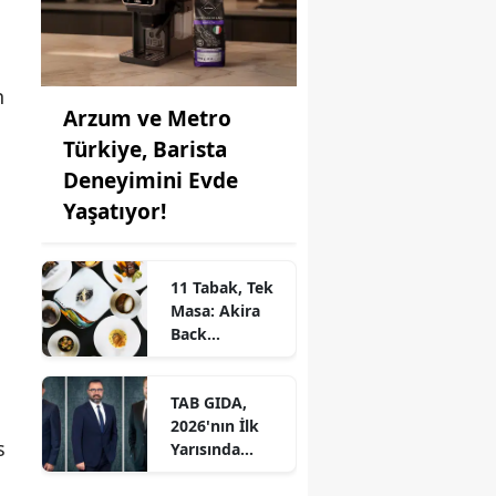
n
Arzum ve Metro
Türkiye, Barista
Deneyimini Evde
Yaşatıyor!
11 Tabak, Tek
Masa: Akira
Back
İstanbul’dan
Ayrıcalıklı
TAB GIDA,
Chef’s Table
2026'nın İlk
s
Yarısında
Etkileyici
Operasyonel