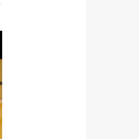
r
Başarı ile
Büyüme Hızını
Korudu!