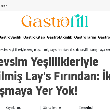
riler
astroSağlık
GastroKitap
GastroEtkinlik
GastroTarım
Gastro
sim Yeşillikleriyle Zenginleştirilmiş Lay's Fırından: İkisi de Keyifli, Tartışmaya Yer
vsim Yeşillikleriyle
lmiş Lay's Fırından: İk
tışmaya Yer Yok!
İstanbul
Yayınlanma
Güncellenme