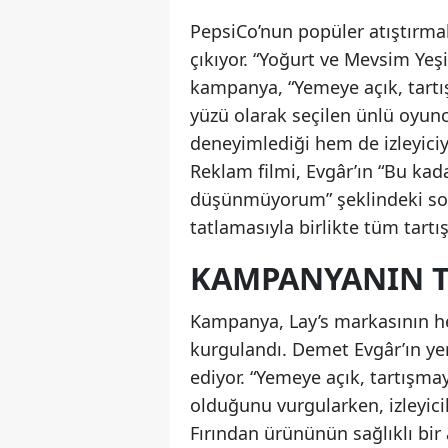
PepsiCo’nun popüler atıştırmalı
çıkıyor. “Yoğurt ve Mevsim Yeşil
kampanya, “Yemeye açık, tartı
yüzü olarak seçilen ünlü oyu
deneyimlediği hem de izleyiciy
Reklam filmi, Evgâr’ın “Bu kadar
düşünmüyorum” şeklindeki soru
tatlamasıyla birlikte tüm tartı
KAMPANYANIN TE
Kampanya, Lay’s markasının hed
kurgulandı. Demet Evgâr’ın yer
ediyor. “Yemeye açık, tartışmay
olduğunu vurgularken, izleyici
Fırından ürününün sağlıklı bir 