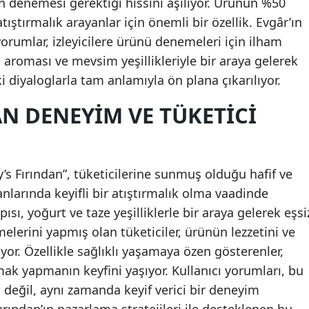
en denemesi gerektiği hissini aşılıyor. Ürünün %50
tıştırmalık arayanlar için önemli bir özellik. Evgâr’ın
orumlar, izleyicilere ürünü denemeleri için ilham
rt aroması ve mevsim yeşillikleriyle bir araya gelerek
 diyaloglarla tam anlamıyla ön plana çıkarılıyor.
N DENEYIM VE TÜKETICI
y’s Fırından”, tüketicilerine sunmuş olduğu hafif ve
 anlarında keyifli bir atıştırmalık olma vaadinde
pısı, yoğurt ve taze yeşilliklerle bir araya gelerek eşsi
elerini yapmış olan tüketiciler, ürünün lezzetini ve
iyor. Özellikle sağlıklı yaşamaya özen gösterenler,
amak yapmanın keyfini yaşıyor. Kullanıcı yorumları, bu
t değil, aynı zamanda keyif verici bir deneyim
rından’ın pazarlama stratejileri ile desteklenen bu