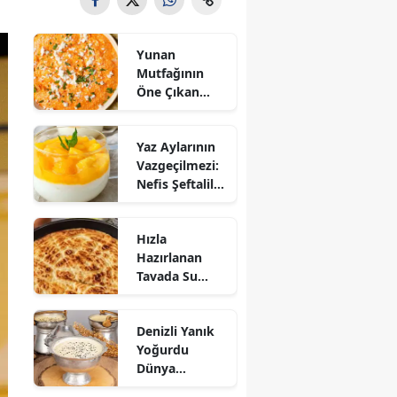
Yunan
Mutfağının
Öne Çıkan
Mezesi:
Tirokafteri
Yaz Aylarının
Nasıl Yapılır?
Vazgeçilmezi:
Nefis Şeftalili
Muhallebi
Tarifi!
Hızla
Hazırlanan
Tavada Su
Böreği Tarifi:
10 Dakikada
Denizli Yanık
Sofralarınıza
Yoğurdu
Lezzet Katın!
Dünya
Sofrasına Çıktı