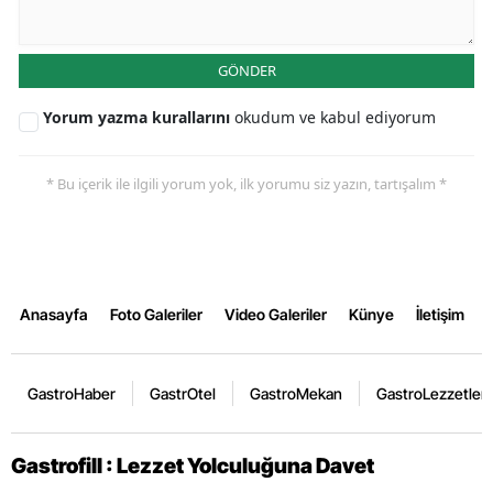
GÖNDER
Yorum yazma kurallarını
okudum ve kabul ediyorum
* Bu içerik ile ilgili yorum yok, ilk yorumu siz yazın, tartışalım *
Anasayfa
Foto Galeriler
Video Galeriler
Künye
İletişim
GastroHaber
GastrOtel
GastroMekan
GastroLezzetler
Gastrofill : Lezzet Yolculuğuna Davet