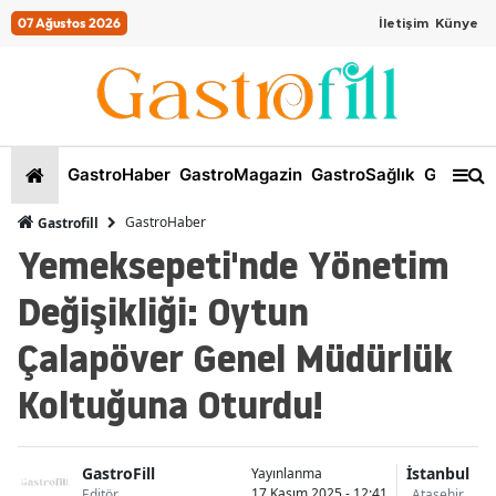
07 Ağustos 2026
İletişim
Künye
GastroHaber
GastroMagazin
GastroSağlık
GastroKi
GastroHaber
Gastrofill
Yemeksepeti'nde Yönetim
Değişikliği: Oytun
Çalapöver Genel Müdürlük
Koltuğuna Oturdu!
GastroFill
İstanbul
Yayınlanma
17 Kasım 2025 - 12:41
Editör
Ataşehir