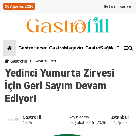
06 Ağustos 2026
İletişim
Künye
GastroHaber
GastroMagazin
GastroSağlık
GastroKi
GastroHaber
Gastrofill
Yedinci Yumurta Zirvesi
İçin Geri Sayım Devam
Ediyor!
GastroFill
İstanbul
Yayınlanma
04 Şubat 2026 - 23:36
Editör
Bağcılar