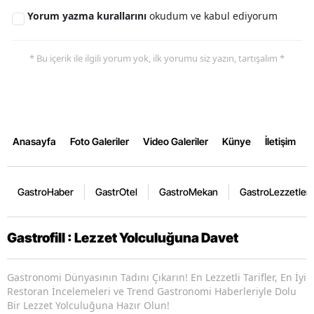
Yorum yazma kurallarını
okudum ve kabul ediyorum
* Bu içerik ile ilgili yorum yok, ilk yorumu siz yazın, tartışalım *
Anasayfa
Foto Galeriler
Video Galeriler
Künye
İletişim
GastroHaber
GastrOtel
GastroMekan
GastroLezzetler
Gastrofill : Lezzet Yolculuğuna Davet
Gastronomi Dünyasının Tadını Çıkarın! En Lezzetli Tarifler, En İyi
Restoran İncelemeleri ve Trend Gastronomi Haberleriyle Dolu
Bir Lezzet Yolculuğuna Hazır Olun!